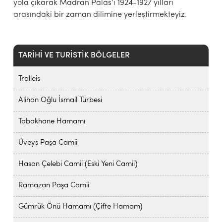
yola çıkarak Madran Palas’ı 1924-1927 yılları
arasındaki bir zaman dilimine yerleştirmekteyiz.
TARİHİ VE TURİSTİK BÖLGELER
Tralleis
Alihan Oğlu İsmail Türbesi
Tabakhane Hamamı
Üveys Paşa Camii
Hasan Çelebi Camii (Eski Yeni Camii)
Ramazan Paşa Camii
Gümrük Önü Hamamı (Çifte Hamam)