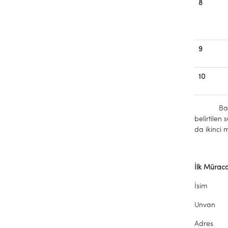
8
9
10
Başvuru e
belirtile
da ikinci
İl
İs
Unvan :
Adre