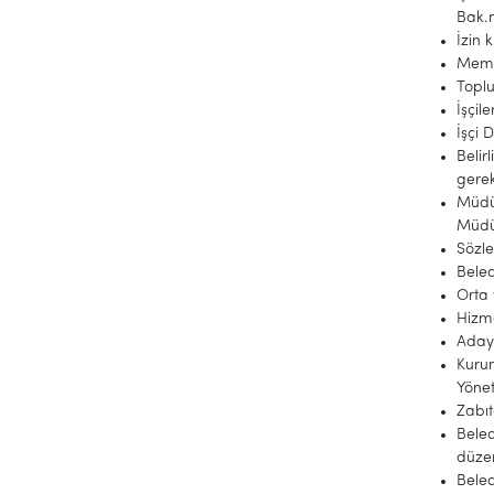
Bak.
İzin 
Memur
Toplu
İşçil
İşçi 
Belir
gerek
Müdür
Müdü
Sözl
Beled
Orta 
Hizme
Aday 
Kurum
Yönet
Zabıt
Beled
düze
Beled