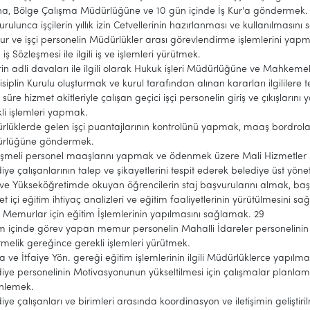
na, Bölge Çalışma Müdürlüğüne ve 10 gün içinde İş Kur'a göndermek.
kurulunca işçilerin yıllık izin Cetvellerinin hazırlanması ve kullanılmasın
 ve işçi personelin Müdürlükler arası görevlendirme işlemlerini yap
 iş Sözleşmesi ile ilgili iş ve işlemleri yürütmek.
erin adli davaları ile ilgili olarak Hukuk işleri Müdürlüğüne ve Mahkemel
Disiplin Kurulu oluşturmak ve kurul tarafından alınan kararları ilgililere 
li süre hizmet akitleriyle çalışan geçici işçi personelin giriş ve çıkışlar
li işlemleri yapmak.
lüklerde gelen işçi puantajlarının kontrolünü yapmak, maaş bordrol
rlüğüne göndermek.
eşmeli personel maaşlarını yapmak ve ödenmek üzere Mali Hizmetle
iye çalışanlarının talep ve şikayetlerini tespit ederek belediye üst yö
ve Yükseköğretimde okuyan öğrencilerin staj başvurularını almak, baş
t içi eğitim ihtiyaç analizleri ve eğitim faaliyetlerinin yürütülmesini s
Memurlar için eğitim İşlemlerinin yapılmasını sağlamak. 29
 içinde görev yapan memur personelin Mahalli İdareler personelinin
melik gereğince gerekli işlemleri yürütmek.
a ve İtfaiye Yön. gereği eğitim işlemlerinin ilgili Müdürlüklerce yapılm
iye personelinin Motivasyonunun yükseltilmesi için çalışmalar planlamak, 
nlemek.
iye çalışanları ve birimleri arasında koordinasyon ve iletişimin gelişti