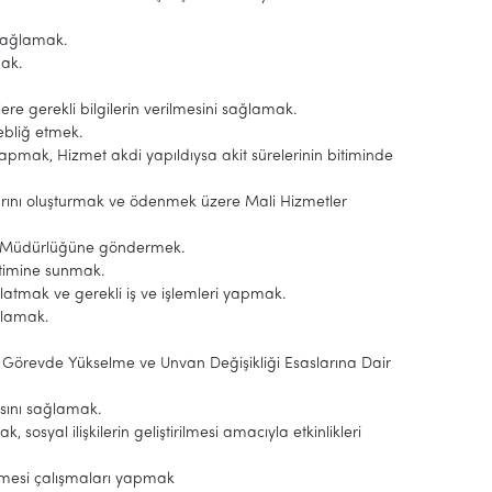
ı sağlamak.
mak.
ere gerekli bilgilerin verilmesini sağlamak.
tebliğ etmek.
ını yapmak, Hizmet akdi yapıldıysa akit sürelerinin bitiminde
arını oluşturmak ve ödenmek üzere Mali Hizmetler
r Müdürlüğüne göndermek.
netimine sunmak.
latmak ve gerekli iş ve işlemleri yapmak.
ağlamak.
 Görevde Yükselme ve Unvan Değişikliği Esaslarına Dair
asını sağlamak.
sosyal ilişkilerin geliştirilmesi amacıyla etkinlikleri
rilmesi çalışmaları yapmak