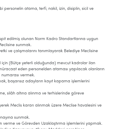
ersonelin atama, terfi, nakil, izin, disiplin, sicil ve
spit edilmiş olunan Norm Kadro Standartlarına uygun
Meclisine sunmak.
tki ve çalışmalarını tanımlayarak Belediye Meclisine
 için (Bütçe yeterli olduğunda) mevcut kadrolar ilan
müracaat eden personelden ataması yapılacak olanların
il numarası vermek.
lmak, başarısız adayların kayıt kapama işlemlerini
me, silâh altına alınma ve terhislerinde göreve
leyerek Meclis kararı alınmak üzere Meclise havalesini ve
k Onayına sunmak.
son verme ve Görevden Uzaklaştırma işlemlerini yapmak.