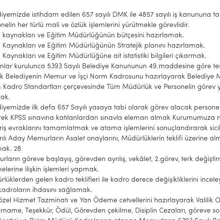
iyemizde istihdam edilen 657 sayılı DMK ile 4857 sayılı iş kanununa tabi p
nelin her türlü mali ve özlük işlemlerini yürütmekle görevlidir.
 kaynakları ve Eğitim Müdürlüğünün bütçesini hazırlamak.
 Kaynakları ve Eğitim Müdürlüğünün Stratejik planını hazırlamak.
 Kaynakları ve Eğitim Müdürlüğüne ait istatistiki bilgileri çıkarmak.
nlar kurulunca 5393 Sayılı Belediye Kanununun 49.maddesine göre te
ak Belediyenin Memur ve İşçi Norm Kadrosunu hazırlayarak Belediye 
Kadro Standartları çerçevesinde Tüm Müdürlük ve Personelin görev ye
ak.
iyemizde ilk defa 657 Sayılı yasaya tabi olarak görev alacak personel
erek KPSS sınavına katılanlardan sınavla eleman almak Kurumumuza 
iriş evraklarını tamamlatmak ve atama işlemlerini sonuçlandırarak sic
ılı Aday Memurların Asalet onaylarını, Müdürlüklerin teklifi üzerine a
ak. 28
ların göreve başlayış, görevden ayrılış, vekâlet, 2.görev, terk değiştir
lerine ilişkin işlemleri yapmak.
lüklerden gelen kadro teklifleri ile kadro derece değişikliklerini ince
kadroların ihdasını sağlamak.
k özel Hizmet Tazminatı ve Yan Ödeme cetvellerini hazırlayarak Valili
rname, Teşekkür, Ödül, Görevden çekilme, Disiplin Cezaları, göreve 