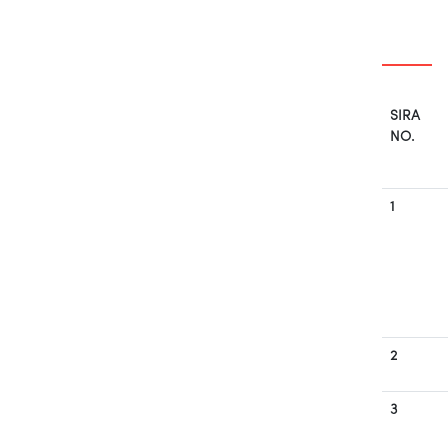
SIRA
NO.
1
2
3