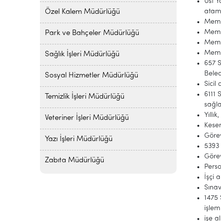
Üst 
atama
Özel Kalem Müdürlüğü
Memur
Memu
Park ve Bahçeler Müdürlüğü
Memur
Memur
Sağlık İşleri Müdürlüğü
657 S
Beled
Sosyal Hizmetler Müdürlüğü
Sici
6111 
Temizlik İşleri Müdürlüğü
sağl
Yıllı
Veteriner İşleri Müdürlüğü
Kesen
Görev
Yazı İşleri Müdürlüğü
5393 
Görev
Zabıta Müdürlüğü
Perso
İşçi 
Sınav
1475 
işlem
işe a