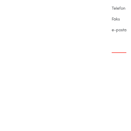
Telef
Fak
e-pos