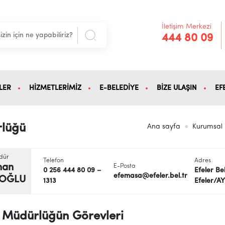
İletişim Merkezi
444 80 09
LER
HİZMETLERİMİZ
E-BELEDİYE
BİZE ULAŞIN
EF
rlüğü
Ana sayfa
Kurumsal
dür
Telefon
Adres
nan
E-Posta
0 256 444 80 09 –
Efeler Be
efemasa@efeler.bel.tr
ROĞLU
1313
Efeler/A
Müdürlüğün Görevleri