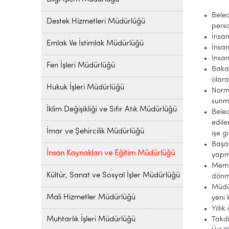
Beled
Destek Hizmetleri Müdürlüğü
perso
İnsan
Emlak Ve İstimlak Müdürlüğü
İnsan
İnsan
Fen İşleri Müdürlüğü
Baka
olar
Hukuk İşleri Müdürlüğü
Norm 
sunm
İklim Değişikliği ve Sıfır Atık Müdürlüğü
Beled
edil
İmar ve Şehircilik Müdürlüğü
işe g
Başar
İnsan Kaynakları ve Eğitim Müdürlüğü
yapm
Memur
Kültür, Sanat ve Sosyal İşler Müdürlüğü
dönme
Müdür
Mali Hizmetler Müdürlüğü
yeni 
Yıllı
Muhtarlık İşleri Müdürlüğü
Takdi