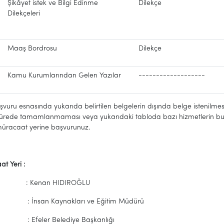
Şikâyet istek ve Bilgi Edinme
Dilekçe
Dilekçeleri
Maaş Bordrosu
Dilekçe
Kamu Kurumlarından Gelen Yazılar
-------------------
snasında yukarıda belirtilen belgelerin dışında belge istenilmesi 
n sürede tamamlanmaması veya yukarıdaki tabloda bazı hizmetlerin bu
 müracaat yerine başvurunuz.
k Müracaat Yeri :
im : Kenan HIDIROĞLU
 İnsan Kaynakları ve Eğitim
Müdürü
s : Efeler Belediye Başkanlığı