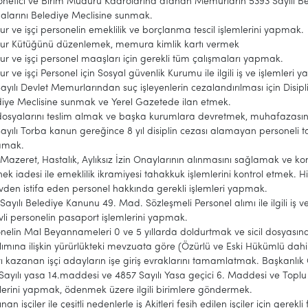
Yönetici ve Birim Müdürü Kadrolarına atanan Memurların 5393 Sayılı
larını Belediye Meclisine sunmak.
 ve işçi personelin emeklilik ve borçlanma tescil işlemlerini yapmak.
r Kütüğünü düzenlemek, memura kimlik kartı vermek
 ve işçi personel maaşları için gerekli tüm çalışmaları yapmak.
 ve işçi Personel için Sosyal güvenlik Kurumu ile ilgili iş ve işlemleri 
ayılı Devlet Memurlarından suç işleyenlerin cezalandırılması için Disipl
iye Meclisine sunmak ve Yerel Gazetede ilan etmek.
l dosyalarını teslim almak ve başka kurumlara devretmek, muhafazası
Sayılı Torba kanun gereğince 8 yıl disiplin cezası alamayan personel
amak.
k, Mazeret, Hastalık, Aylıksız İzin Onaylarının alınmasını sağlamak ve ko
ek iadesi ile emeklilik ikramiyesi tahakkuk işlemlerini kontrol etmek. 
den istifa eden personel hakkında gerekli işlemleri yapmak.
Sayılı Belediye Kanunu 49. Mad. Sözleşmeli Personel alımı ile ilgili iş 
li personelin pasaport işlemlerini yapmak.
nelin Mal Beyannameleri 0 ve 5 yıllarda doldurtmak ve sicil dosyası
alımına ilişkin yürürlükteki mevzuata göre (Özürlü ve Eski Hükümlü dahil
ı kazanan işçi adayların işe giriş evraklarını tamamlatmak. Başkanlık
Sayılı yasa 14.maddesi ve 4857 Sayılı Yasa geçici 6. Maddesi ve Toplu 
lerini yapmak, ödenmek üzere ilgili birimlere göndermek.
lınan işçiler ile çeşitli nedenlerle iş Akitleri fesih edilen işçiler için g