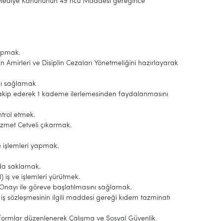
 Belediye Kanununun 49 ncu Maddesi gereğince
yapmak.
in Amirleri ve Disiplin Cezaları Yönetmeliğini hazırlayarak
nı sağlamak
i takip ederek 1 kademe ilerlemesinden faydalanmasını
ntrol etmek.
Hizmet Cetveli çıkarmak.
ve işlemleri yapmak.
nda saklamak.
) iş ve işlemleri yürütmek.
 Onayı ile göreve başlatılmasını sağlamak.
iş sözleşmesinin ilgili maddesi gereği kıdem tazminatı
erekli formlar düzenlenerek Çalışma ve Sosyal Güvenlik