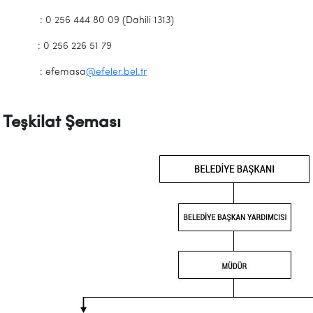
on : 0 256 444 80 09 (Dahili 1313)
s : 0 256 226 51 79
ta : efemasa
@efeler.bel.tr
Teşkilat Şeması