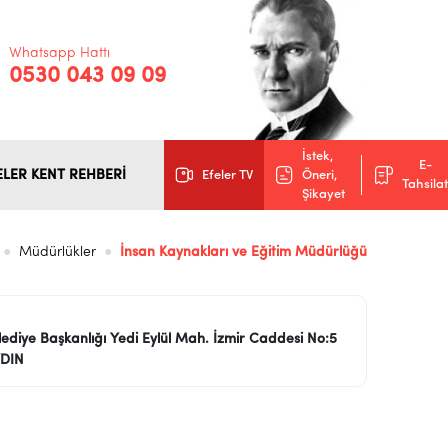
Whatsapp Hattı
0530 043 09 09
İstek,
E-
ELER KENT REHBERİ
Efeler TV
Öneri,
Tahsilat
Şikayet
Müdürlükler
İnsan Kaynakları ve Eğitim Müdürlüğü
lediye Başkanlığı Yedi Eylül Mah. İzmir Caddesi No:5
YDIN