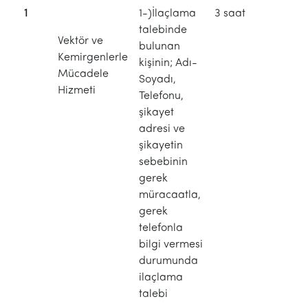
1
1-)İlaçlama
3 saat
talebinde
Vektör ve
bulunan
Kemirgenlerle
kişinin; Adı-
Mücadele
Soyadı,
Hizmeti
Telefonu,
şikayet
adresi ve
şikayetin
sebebinin
gerek
müracaatla,
gerek
telefonla
bilgi vermesi
durumunda
ilaçlama
talebi