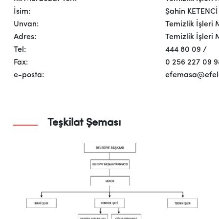
İsim:
Şahin KETENCİ
Unvan:
Temizlik İşleri
Adres:
Temizlik İşleri
Tel:
444 80 09 /
Fax:
0 256 227 09 9
e-posta:
efemasa@efeler
Teşkilat Şeması