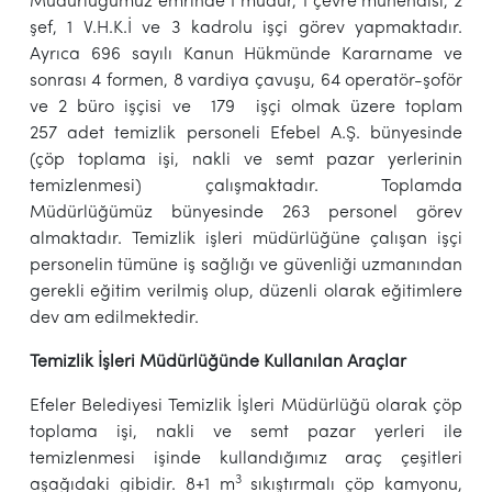
Müdürlüğümüz emrinde 1 müdür, 1 çevre mühendisi, 2
şef, 1 V.H.K.İ ve 3 kadrolu işçi görev yapmaktadır.
Ayrıca 696 sayılı Kanun Hükmünde Kararname ve
sonrası 4 formen, 8 vardiya çavuşu, 64 operatör-şoför
ve 2 büro işçisi ve 179 işçi olmak üzere toplam
257 adet temizlik personeli Efebel A.Ş. bünyesinde
(çöp toplama işi, nakli ve semt pazar yerlerinin
temizlenmesi) çalışmaktadır. Toplamda
Müdürlüğümüz bünyesinde 263 personel görev
almaktadır. Temizlik işleri müdürlüğüne çalışan işçi
personelin tümüne iş sağlığı ve güvenliği uzmanından
gerekli eğitim verilmiş olup, düzenli olarak eğitimlere
dev am edilmektedir.
Temizlik İşleri Müdürlüğünde Kullanılan Araçlar
Efeler Belediyesi Temizlik İşleri Müdürlüğü olarak çöp
toplama işi, nakli ve semt pazar yerleri ile
temizlenmesi işinde kullandığımız araç çeşitleri
3
aşağıdaki gibidir. 8+1 m
sıkıştırmalı çöp kamyonu,