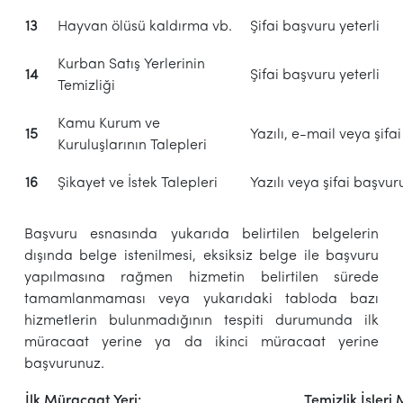
13
Hayvan ölüsü kaldırma vb.
Şifai başvuru yeterli
Kurban Satış Yerlerinin
14
Şifai başvuru yeterli
Temizliği
Kamu Kurum ve
15
Yazılı, e-mail veya şifa
Kuruluşlarının Talepleri
16
Şikayet ve İstek Talepleri
Yazılı veya şifai başvuru
Başvuru esnasında yukarıda belirtilen belgelerin
dışında belge istenilmesi, eksiksiz belge ile başvuru
yapılmasına rağmen hizmetin belirtilen sürede
tamamlanmaması veya yukarıdaki tabloda bazı
hizmetlerin bulunmadığının tespiti durumunda ilk
müracaat yerine ya da ikinci müracaat yerine
başvurunuz.
İlk Müracaat Yeri:
Temizlik İşleri