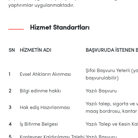
yaptırımlar uygulanmaktadır.
Hizmet Standartları
S
N
HİZMETİN ADI
BAŞVURUDA İSTENEN 
Şifai Başvuru Yeterli (ya
1
Evsel Atıkların Alınması
başvurulabilir)
2
Bilgi edinme hakkı
Yazılı Başvuru
Yazılı talep, sigorta ve 
3
Hak ediş Hazırlanması
maaş bordrosu, kantar f
4
İş Bitirme Belgesi
Yazılı Talep ve Kesin K
5
Konteyner Kaldırılması Talebi
Yazılı Başvuru