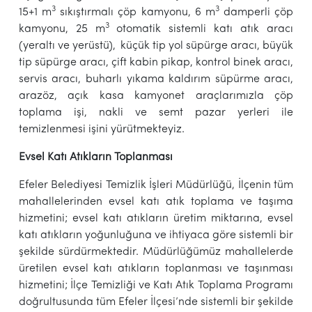
3
3
15+1 m
sıkıştırmalı çöp kamyonu, 6 m
damperli çöp
3
kamyonu, 25 m
otomatik sistemli katı atık aracı
(yeraltı ve yerüstü),
küçük tip yol süpürge aracı, büyük
tip süpürge aracı, çift kabin pikap, kontrol binek aracı,
servis aracı, buharlı yıkama kaldırım süpürme aracı,
arazöz, açık kasa kamyonet araçlarımızla çöp
toplama işi, nakli ve semt pazar yerleri ile
temizlenmesi işini yürütmekteyiz.
Evsel Katı Atıkların Toplanması
Efeler Belediyesi Temizlik İşleri Müdürlüğü, İlçenin tüm
mahallelerinden evsel katı atık toplama ve taşıma
hizmetini; evsel katı atıkların üretim miktarına, evsel
katı atıkların yoğunluğuna ve ihtiyaca göre sistemli bir
şekilde sürdürmektedir. Müdürlüğümüz mahallelerde
üretilen evsel katı atıkların toplanması ve taşınması
hizmetini; İlçe Temizliği ve Katı Atık Toplama Programı
doğrultusunda tüm Efeler İlçesi’nde sistemli bir şekilde