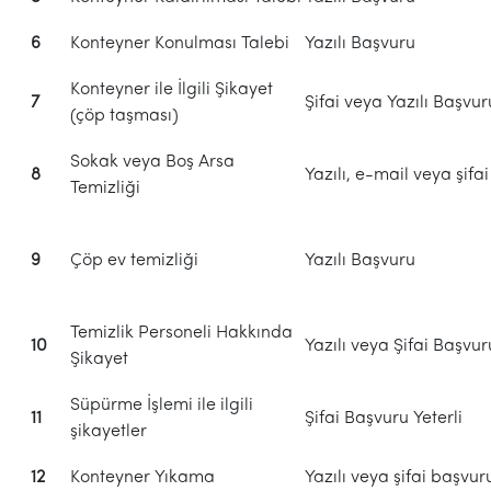
6
Konteyner Konulması Talebi
Yazılı Başvuru
Konteyner ile İlgili Şikayet
7
Şifai veya Yazılı Başvur
(çöp taşması)
Sokak veya Boş Arsa
8
Yazılı, e-mail veya şifa
Temizliği
9
Çöp ev temizliği
Yazılı Başvuru
Temizlik Personeli Hakkında
10
Yazılı veya Şifai Başvur
Şikayet
Süpürme İşlemi ile ilgili
11
Şifai Başvuru Yeterli
şikayetler
12
Konteyner Yıkama
Yazılı veya şifai başvur