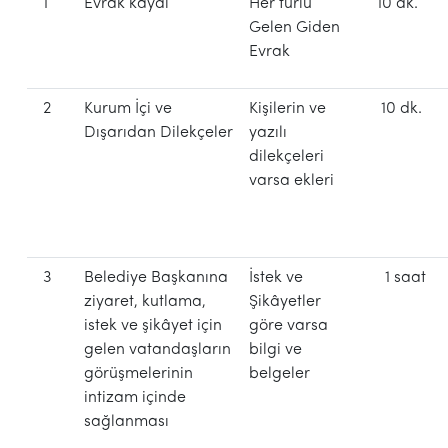
1
Evrak kaydı
Her türlü
10 dk.
Gelen Giden
Evrak
2
Kurum İçi ve
Kişilerin ve
10 dk.
Dışarıdan
Dilekçeler
yazılı
dilekçeleri
varsa ekleri
3
Belediye Başkanına
İstek ve
1 saat
ziyaret, kutlama,
Şikâyetler
istek ve şikâyet için
göre varsa
gelen vatandaşların
bilgi ve
görüşmelerinin
belgeler
intizam içinde
sağlanması