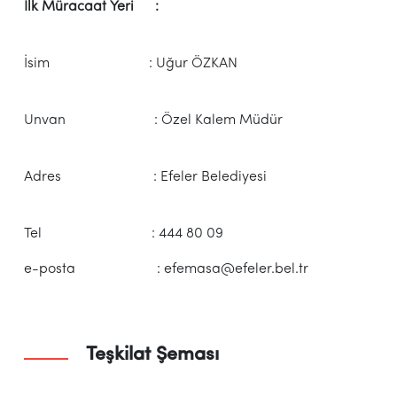
İlk Müracaat Yeri :
İsim : Uğur ÖZKAN
Unvan : Özel Kalem
Müdür
Adres : Efeler Belediyesi
Tel : 444 80 09
e-posta : efemasa@efeler.bel.tr
Teşkilat Şeması