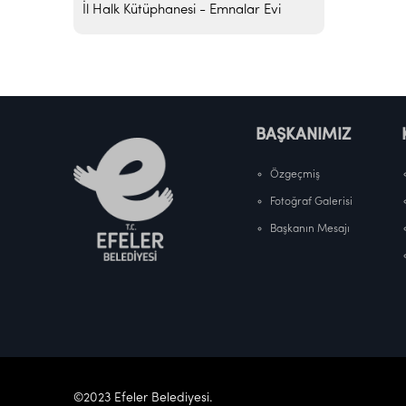
İl Halk Kütüphanesi - Emnalar Evi
BAŞKANIMIZ
Özgeçmiş
Fotoğraf Galerisi
Başkanın Mesajı
©2023 Efeler Belediyesi.