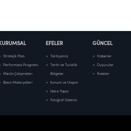
KURUMSAL
EFELER
GÜNCEL
Stratejik Plan
Tarihçemiz
Haberler
Performans Programı
Tarihi ve Turistlik
Duyurular
Meclis Çalışmaları
Bölgeler
İhaleler
Basın Materyalleri
Konum ve Ulaşım
İdare Yapısı
Fotoğraf Galerisi