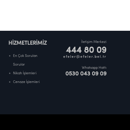
İletişim Merkezi
HİZMETLERİMİZ
444 80 09
En Çok Sorulan
efeler@efeler.bel.tr
Sorular
Whatsapp Hattı
0530 043 09 09
Nikah İşlemleri
Cenaze İşlemleri