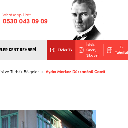
Whatsapp Hattı
0530 043 09 09
İstek,
E-
ELER KENT REHBERİ
Efeler TV
Öneri,
Tahsilat
Şikayet
ihi ve Turistik Bölgeler
Aydın Merkez Dükkanönü Camii