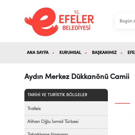
ANA SAYFA
KURUMSAL
BAŞKANIMIZ
EFE
Aydın Merkez Dükkanönü Camii
TARİHİ VE TURİSTİK BÖLGELER
Tralleis
Alihan Oğlu İsmail Türbesi
Tabakhane Hamamı