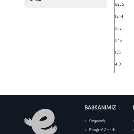
6265
1244
975
946
1961
413
BAŞKANIMIZ
Özgeçmiş
Fotoğraf Galerisi