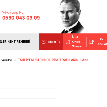
Whatsapp Hattı
0530 043 09 09
İstek,
E-
ELER KENT REHBERİ
Efeler TV
Öneri,
Tahsilat
Şikayet
uyurular
TAHLİYESİ İSTENİLEN RİSKLİ YAPILARIN İLANI