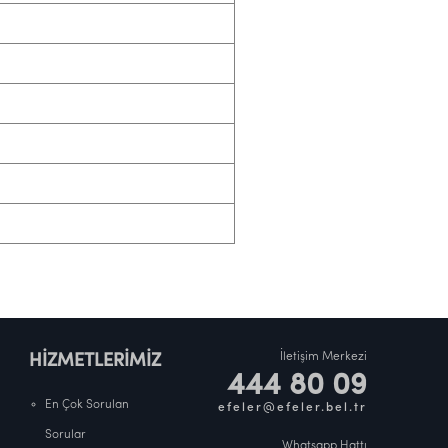
İletişim Merkezi
HİZMETLERİMİZ
444 80 09
En Çok Sorulan
efeler@efeler.bel.tr
Sorular
Whatsapp Hattı