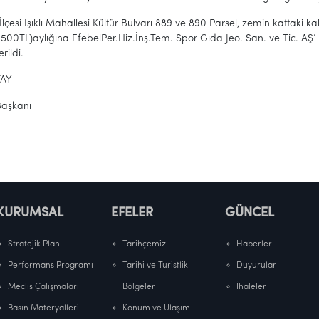
 İlçesi Işıklı Mahallesi Kültür Bulvarı 889 ve 890 Parsel, zemin kattak
x500TL)aylığına EfebelPer.Hiz.İnş.Tem. Spor Gıda Jeo. San. ve Tic. AŞ’ 
erildi.
TAY
Başkanı
KURUMSAL
EFELER
GÜNCEL
Stratejik Plan
Tarihçemiz
Haberler
Performans Programı
Tarihi ve Turistlik
Duyurular
Meclis Çalışmaları
Bölgeler
İhaleler
Basın Materyalleri
Konum ve Ulaşım