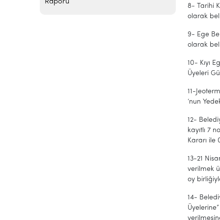
Raporu
8- Tarihi 
olarak bel
9- Ege Bel
olarak bel
10- Kıyı E
Üyeleri G
11-Jeoterm
‘nun Yedek
12- Beledi
kayıtlı 7 
Kararı ile 
13-21 Nisa
verilmek ü
oy birliğiyl
14- Beledi
Üyelerine
verilmesin