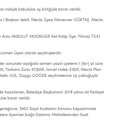
an haliyle kabulüne oy birliğiyle karar verildi.
is I.Başkan Vekili, Meclis Üyesi Münevver GÖKTAŞ Meclis
ve Arzu AKBULUT AKSÜNGER Asil Katip Üye, Yılmaz TİLKİ
ümen Üyesi olarak seçilmişlerdir.
sonunda aşağıda isimleri yazılı üyelerin 1 (bir) yıl süre
, Tarkans Zorlu KOŞAR, İsmail Hakkı ESER, Meclis Plan
 Hakkı GÜL, Duygu GÖĞDE seçilmelerine oy çokluğuyla
 hazırlanan, Belediye Başkanının 2018 yılına ait Faaliyet
ne karar verildi.
sı gereğince; 3402 Sayılı Kadastro Kanunu kapsamında
 üzere ilçemize bağlı Dalama Mahallesinden Suat