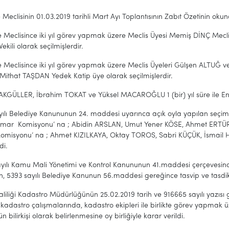
 Meclisinin 01.03.2019 tarihli Mart Ayı Toplantısının Zabıt Özetinin okun
e Meclisince iki yıl görev yapmak üzere Meclis Üyesi Memiş DİNÇ Mecl
ekili olarak seçilmişlerdir.
e Meclisince iki yıl görev yapmak üzere Meclis Üyeleri Gülşen ALTUĞ 
Mithat TAŞDAN Yedek Katip üye olarak seçilmişlerdir.
AKGÜLLER, İbrahim TOKAT ve Yüksel MACAROĞLU 1 (bir) yıl süre ile Enc
ılı Belediye Kanununun 24. maddesi uyarınca açık oyla yapılan seçimler 
s İmar Komisyonu’ na ; Abidin ARSLAN, Umut Yener KÖSE, Ahmet ERTÜRK
Komisyonu’ na ; Ahmet KIZILKAYA, Oktay TOROS, Sabri KÜÇÜK, İsmail
di.
yılı Kamu Mali Yönetimi ve Kontrol Kanununun 41.maddesi çerçevesinde
 5393 sayılı Belediye Kanunun 56.maddesi gereğince tasvip ve tasdiki
aliliği Kadastro Müdürlüğünün 25.02.2019 tarih ve 916665 sayılı yazı
 kadastro çalışmalarında, kadastro ekipleri ile birlikte görev yapmak
 bilirkişi olarak belirlenmesine oy birliğiyle karar verildi.