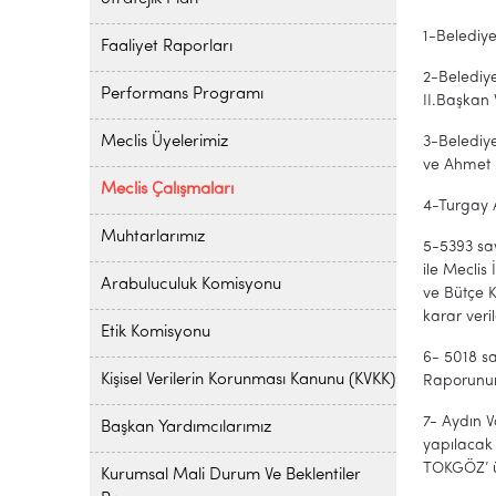
1-Belediye
Faaliyet Raporları
2-Belediy
Performans Programı
II.Başkan V
Meclis Üyelerimiz
3-Belediy
ve Ahmet 
Meclis Çalışmaları
4-Turgay 
Muhtarlarımız
5-5393 say
ile Mecli
Arabuluculuk Komisyonu
ve Bütçe 
karar veril
Etik Komisyonu
6- 5018 sa
Kişisel Verilerin Korunması Kanunu (KVKK)
Raporunun,
7- Aydın V
Başkan Yardımcılarımız
yapılacak
TOKGÖZ’ ün
Kurumsal Mali Durum Ve Beklentiler