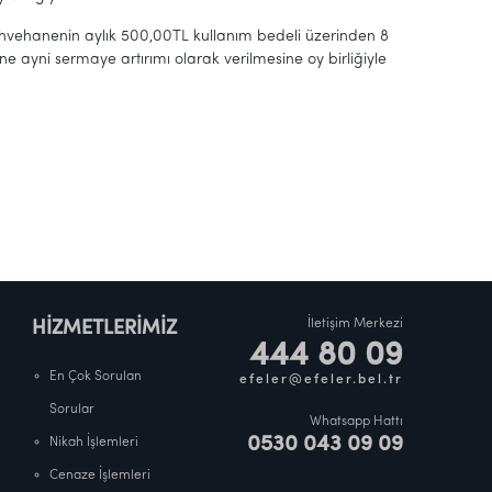
i kahvehanenin aylık 500,00TL kullanım bedeli üzerinden 8
ne ayni sermaye artırımı olarak verilmesine oy birliğiyle
İletişim Merkezi
HİZMETLERİMİZ
444 80 09
En Çok Sorulan
efeler@efeler.bel.tr
Sorular
Whatsapp Hattı
0530 043 09 09
Nikah İşlemleri
Cenaze İşlemleri