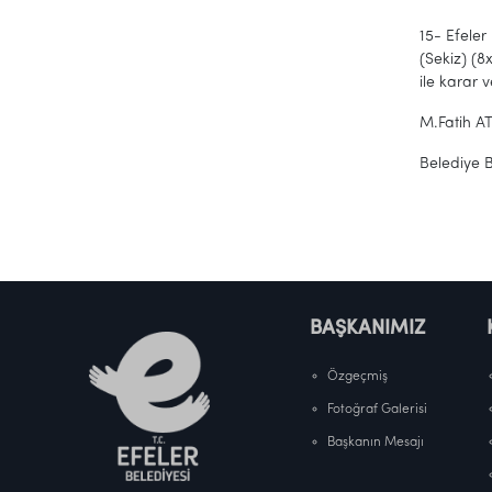
15- Efeler
(Sekiz) (8
ile karar v
M.Fatih A
Belediye 
BAŞKANIMIZ
Özgeçmiş
Fotoğraf Galerisi
Başkanın Mesajı