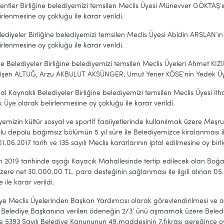
Kentler Birliğine belediyemizi temsilen Meclis Üyesi Münevver GÖKTAŞ
irlenmesine oy çokluğu ile karar verildi.
ediyeler Birliğine belediyemizi temsilen Meclis Üyesi Abidin ARSLAN’ı
irlenmesine oy çokluğu ile karar verildi.
ge Belediyeler Birliğine belediyemizi temsilen Meclis Üyeleri Ahmet K
ülşen ALTUĞ, Arzu AKBULUT AKSÜNGER, Umut Yener KÖSE’nin Yedek Üye o
al Kaynaklı Belediyeler Birliğine belediyemizi temsilen Meclis Üyesi İ
 Üye olarak belirlenmesine oy çokluğu ile karar verildi.
yemizin kültür sosyal ve sportif faaliyetlerinde kullanılmak üzere Meş
nolu depolu bağımsız bölümün 5 yıl süre ile Belediyemizce kiralanması ile 
01.06.2017 tarih ve 135 sayılı Meclis kararlarının iptal edilmesine oy birliğ
n 2019 tarihinde aşağı Kayacık Mahallesinde tertip edilecek olan Boğa
zere net 30.000.00 TL. para desteğinin sağlanması ile ilgili alınan 05.0
e ile karar verildi.
ye Meclis Üyelerinden Başkan Yardımcısı olarak görevlendirilmesi ve a
” Belediye Başkanına verilen ödeneğin 2/3’ ünü aşmamak üzere Belediy
e 5393 Sayılı Belediye Kanununun 49.maddesinin 7.fıkrası gereğince oy bi