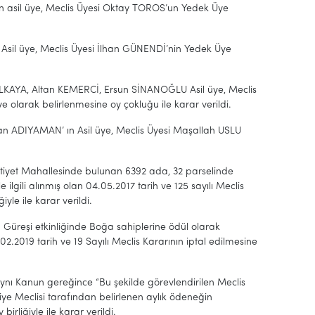
’ın asil üye, Meclis Üyesi Oktay TOROS’un Yedek Üye
n Asil üye, Meclis Üyesi İlhan GÜNENDİ’nin Yedek Üye
IZILKAYA, Altan KEMERCİ, Ersun SİNANOĞLU Asil üye, Meclis
larak belirlenmesine oy çokluğu ile karar verildi.
lhan ADIYAMAN’ ın Asil üye, Meclis Üyesi Maşallah USLU
rutiyet Mahallesinde bulunan 6392 ada, 32 parselinde
ilgili alınmış olan 04.05.2017 tarih ve 125 sayılı Meclis
iyle ile karar verildi.
 Güreşi etkinliğinde Boğa sahiplerine ödül olarak
2.2019 tarih ve 19 Sayılı Meclis Kararının iptal edilmesine
ynı Kanun gereğince “Bu şekilde görevlendirilen Meclis
e Meclisi tarafından belirlenen aylık ödeneğin
rliğiyle ile karar verildi.