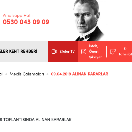
Whatsapp Hattı
0530 043 09 09
İstek,
E-
ELER KENT REHBERİ
Efeler TV
Öneri,
Tahsilat
Şikayet
al
Meclis Çalışmaları
09.04.2019 ALINAN KARARLAR
S TOPLANTISINDA ALINAN KARARLAR