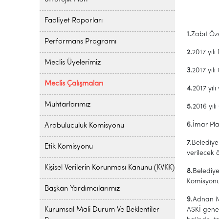
Faaliyet Raporları
1.
Zabıt Öz
Performans Programı
2.
2017 yıl
Meclis Üyelerimiz
3.
2017 yıl
Meclis Çalışmaları
4.
2017 yıl
Muhtarlarımız
5.
2016 yıl
6.
İmar Pla
Arabuluculuk Komisyonu
7.
Belediye
Etik Komisyonu
verilecek 
Kişisel Verilerin Korunması Kanunu (KVKK)
8.
Belediye
Komisyonu
Başkan Yardımcılarımız
9.
Adnan M
Kurumsal Mali Durum Ve Beklentiler
ASKİ gene