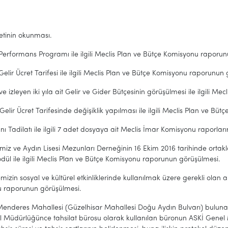
etinin okunması.
ı Performans Programı ile ilgili Meclis Plan ve Bütçe Komisyonu raporu
ı Gelir Ücret Tarifesi ile ilgili Meclis Plan ve Bütçe Komisyonu raporunun
ı ve izleyen iki yıla ait Gelir ve Gider Bütçesinin görüşülmesi ile ilgili
ı Gelir Ücret Tarifesinde değişiklik yapılması ile ilgili Meclis Plan ve 
nı Tadilatı ile ilgili 7 adet dosyaya ait Meclis İmar Komisyonu raporlar
miz ve Aydın Lisesi Mezunları Derneğinin 16 Ekim 2016 tarihinde orta
ödül ile ilgili Meclis Plan ve Bütçe Komisyonu raporunun görüşülmesi.
mizin sosyal ve kültürel etkinliklerinde kullanılmak üzere gerekli olan ar
 raporunun görüşülmesi.
enderes Mahallesi (Güzelhisar Mahallesi Doğu Aydın Bulvarı) buluna
l Müdürlüğünce tahsilat bürosu olarak kullanılan büronun ASKİ Genel 