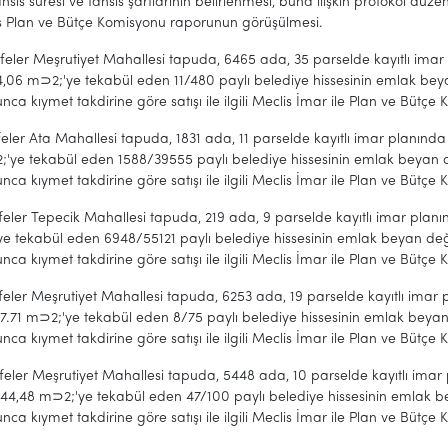
ahsis süresi ve tahsis şartlarının belirlenmesi, buna ilişkin protokol düz
lis Plan ve Bütçe Komisyonu raporunun görüşülmesi.
feler Meşrutiyet Mahallesi tapuda, 6465 ada, 35 parselde kayıtlı im
4,06 m⊃2;'ye tekabül eden 11/480 paylı belediye hissesinin emlak be
ca kıymet takdirine göre satışı ile ilgili Meclis İmar ile Plan ve Bütçe
feler Ata Mahallesi tapuda, 1831 ada, 11 parselde kayıtlı imar planı
;'ye tekabül eden 1588/39555 paylı belediye hissesinin emlak beyan 
ca kıymet takdirine göre satışı ile ilgili Meclis İmar ile Plan ve Bütçe
feler Tepecik Mahallesi tapuda, 219 ada, 9 parselde kayıtlı imar pla
ye tekabül eden 6948/55121 paylı belediye hissesinin emlak beyan de
ca kıymet takdirine göre satışı ile ilgili Meclis İmar ile Plan ve Bütçe
feler Meşrutiyet Mahallesi tapuda, 6253 ada, 19 parselde kayıtlı ima
17.71 m⊃2;'ye tekabül eden 8/75 paylı belediye hissesinin emlak bey
ca kıymet takdirine göre satışı ile ilgili Meclis İmar ile Plan ve Bütçe
feler Meşrutiyet Mahallesi tapuda, 5448 ada, 10 parselde kayıtlı im
144,48 m⊃2;'ye tekabül eden 47/100 paylı belediye hissesinin emlak 
ca kıymet takdirine göre satışı ile ilgili Meclis İmar ile Plan ve Bütçe