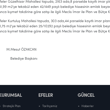
feler Güzelhisar Mahallesi tapuda, 2163 ada,8 parselde kayıtlı imar
41,99 m2'ye tekabül eden 42/449 paylı belediye hissesinin emlak bey
ca kıymet takdirine göre satışı ile ilgili Meclis İmar ile Plan ve Bütçe
feler Kurtuluş Mahallesi tapuda, 303 ada,44 parselde kayıtlı imar pl
0,75 m2'ye tekabül eden 25/10292 paylı belediye hissesinin emlak be
ca kıymet takdirine göre satışı ile ilgili Meclis İmar ile Plan ve Bütçe
sut ÖZAKCAN
diye Başkanı
KURUMSAL
EFELER
GÜNCEL
Stratejik Plan
Tarihçemiz
Haberler