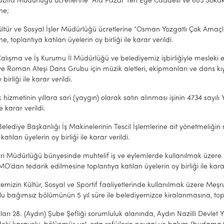
Müdürlüğü ücretlerine “Ata Pazar Yeri Ege Caddesi ve 683 Sokak üze
ne;
ve Sosyal İşler Müdürlüğü ücretlerine “Osman Yozgatlı Çok Amaçlı S
, toplantıya katılan üyelerin oy birliği ile karar verildi.
alışma ve İş Kurumu İl Müdürlüğü ve belediyemiz işbirliğiyle mesleki
 Roman Ateşi Dans Grubu için müzik aletleri, ekipmanları ve dans kıy
 birliği ile karar verildi.
k hizmetinin yıllara sari (yaygın) olarak satın alınması işinin 4734 sayı
le karar verildi.
Belediye Başkanlığı İş Makinelerinin Tescil İşlemlerine ait yönetmeli
katılan üyelerin oy birliği ile karar verildi.
leri Müdürlüğü bünyesinde muhtelif iş ve eylemlerde kullanılmak üzer
O’dan tedarik edilmesine toplantıya katılan üyelerin oy birliği ile karar
emizin Kültür, Sosyal ve Sportif faaliyetlerinde kullanılmak üzere Meşr
u bağımsız bölümünün 5 yıl süre ile belediyemizce kiralanmasına, toplant
ları 28. (Aydın) Şube Şefliği sorumluluk alanında, Aydın Nazilli Devle