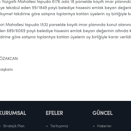
Yozgatlı Mahallesi tapuda 6176 ada 18 parselde kayıtlı imar planın
ye tekabül eden 99/1849 paylı belediye hissesini emlak beyan değer
kıymet takdirine göre satışına toplantıya katılan üyelerin oy birliğiyle ka
ri Mahallesi tapuda 1532 parselde kayıtlı imar planında konut alan
den 689/6069 paylı belediye hissesini emlak beyan değerinin altınd
irine göre satışına toplantıya katılan üyelerin oy birliğiyle karar verildi
 ÖZAKCAN
Başkanı
KURUMSAL
EFELER
GÜNCEL
Stratejik Plan
Tarihçemiz
Haberler