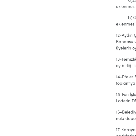
a)Zabıta 
eklenmesi
b)Kültür 
eklenmesine
12-Aydın Ç
Bandosu ve
üyelerin oy
13-Temizli
oy birliği i
14-Efeler 
toplantıya 
15-Fen İş
Loderin DM
16-Belediy
nolu depol
17-Karayol