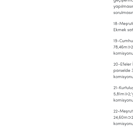
geçişlerin
yapılmasın
sorulmasın
18-Meşruti
Ekmek satı
19-Cumhur
78,46m⊃2;
komisyonun
20-Efeler
parselde 
komisyonun
21-Kurtul
5,81m⊃2;'
komisyonun
22-Meşrut
24,60m⊃2;
komisyonun