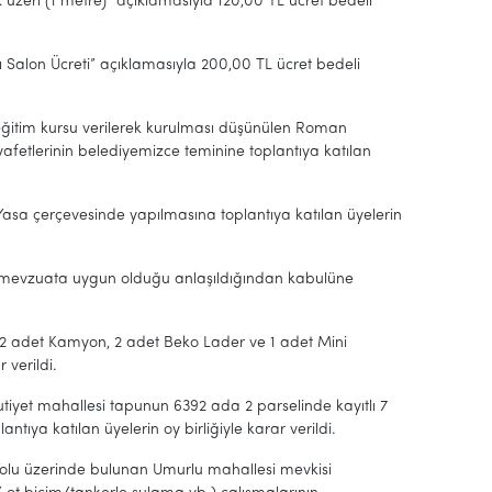
ri (1 metre)” açıklamasıyla 120,00 TL ücret bedeli
alon Ücreti” açıklamasıyla 200,00 TL ücret bedeli
 eğitim kursu verilerek kurulması düşünülen Roman
afetlerinin belediyemizce teminine toplantıya katılan
lı Yasa çerçevesinde yapılmasına toplantıya katılan üyelerin
ğin mevzuata uygun olduğu anlaşıldığından kabulüne
e 2 adet Kamyon, 2 adet Beko Lader ve 1 adet Mini
 verildi.
utiyet mahallesi tapunun 6392 ada 2 parselinde kayıtlı 7
ıya katılan üyelerin oy birliğiyle karar verildi.
t Yolu üzerinde bulunan Umurlu mahallesi mevkisi