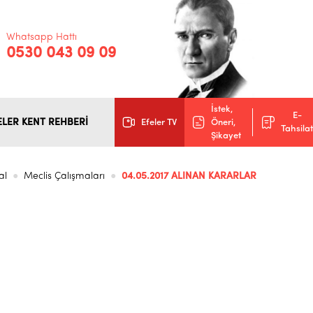
Whatsapp Hattı
0530 043 09 09
İstek,
E-
ELER KENT REHBERİ
Efeler TV
Öneri,
Tahsilat
Şikayet
al
Meclis Çalışmaları
04.05.2017 ALINAN KARARLAR