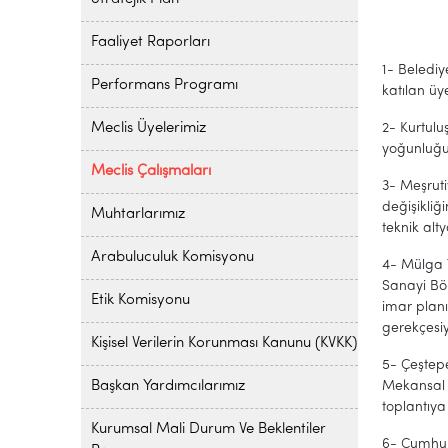
Faaliyet Raporları
1- Belediy
Performans Programı
katılan üye
Meclis Üyelerimiz
2- Kurtulu
yoğunluğu 
Meclis Çalışmaları
3- Meşruti
değişikliğ
Muhtarlarımız
teknik alt
Arabuluculuk Komisyonu
4- Mülga 
Sanayi Böl
Etik Komisyonu
imar plan
gerekçesiy
Kişisel Verilerin Korunması Kanunu (KVKK)
5- Çeştepe
Başkan Yardımcılarımız
Mekansal 
toplantıya 
Kurumsal Mali Durum Ve Beklentiler
6- Cumhuri