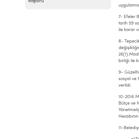
Raporu
uygulama i
7- Efeler 
tarih 59 s
ile karar v
8- Tepeci
değişikliğ
26(1).Mad
birliği ile 
9- Güzelhi
sosyal ve 
verildi.
10-2016 Ma
Bütçe ve M
Yönetmeliğ
Hesabının
11-Belediye