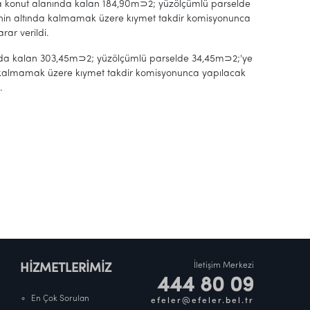
da konut alanında kalan 184,90m⊃2; yüzölçümlü parselde
inin altında kalmamak üzere kıymet takdir komisyonunca
rar verildi.
ında kalan 303,45m⊃2; yüzölçümlü parselde 34,45m⊃2;'ye
a kalmamak üzere kıymet takdir komisyonunca yapılacak
.
İletişim Merkezi
HİZMETLERİMİZ
444 80 09
En Çok Sorulan
efeler@efeler.bel.tr