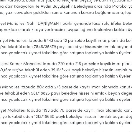
deki karayolu, bölünmüş yol, orta refüjlerin peyzaj ve bakım (budama/
a dair Karayolları ile Aydın Büyükşehir Belediyesi arasında Protokol y
a, yazı cevapları geldikten sonra konunun karara bağlanmasına, toplantı
yet Mahallesi Nahit DANİŞMENT parkı içerisinde tasarrufu Efeler Bele
ş noktası olarak kiraya verilmesinin uygunluğuna toplantıya katılan üyele
iyet Mahallesi tapuda 6443 ada 12 parselde kayıtlı imar planında k
'ye tekabül eden 7846/35379 paylı belediye hissesinin emlak beyan d
ca yapılacak kıymet takdirine göre satışına toplantıya katılan üyelerin 
 İlçesi Kemer Mahallesi tapuda 720 ada 216 parselde kayıtlı imar pla
39,16m⊃2;'ye tekabül eden 3916/32211 paylı belediye hissesini emlak 
ca yapılacak kıymet takdirine göre satışına toplantıya katılan üyelerin 
uş Mahallesi tapuda 807 ada 273 parselde kayıtlı imar planında konu
ye tekabül eden 581/18826 paylı belediye hissesini emlak beyan değe
ca yapılacak kıymet takdirine göre satışına toplantıya katılan üyelerin 
iyet Mahallesi tapuda 1193 ada 70 parselde kayıtlı imar planında ko
'ye tekabül eden 1213/15680 paylı belediye hissesini emlak beyan de
ca yapılacak kıymet takdirine göre satışına toplantıya katılan üyelerin 