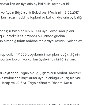
ya katılan üyelerin oy birliği ile karar verildi.
en ve Aydın Büyükşehir Belediyesi Meclisinin 16.02.2017
an itirazın reddine toplantıya katılan üyelerin oy birliği
maz için talep edilen 1/1000 uygulama imar planı
ojik–jeoteknik etüt raporu bulunmadığından,
n olmadığından reddine toplantıya katılan üyelerin oy
alep edilen 1/1000 uygulama imar planı değişikliğinin
üne toplantıya katılan üyelerin oy birliği ile karar
i kayıtlarına uygun olduğu, işlemlerin Mahalli İdareler
ının muhasebe kayıtlarına uygun olduğu ve Taşınır Mal
n Hesap ve 2016 yılı Taşınır Yönetim Dönemi Kesin
ildi.