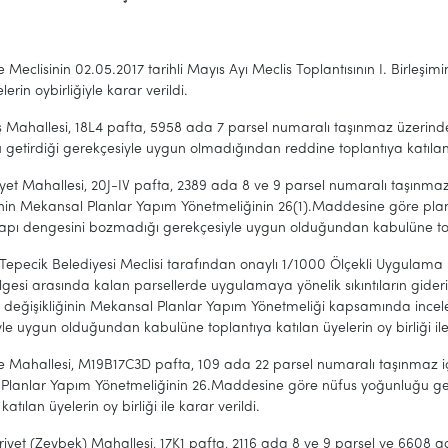
e Meclisinin 02.05.2017 tarihli Mayıs Ayı Meclis Toplantısının I. Birleşi
lerin oybirliğiyle karar verildi.
ş Mahallesi, 18L4 pafta, 5958 ada 7 parsel numaralı taşınmaz üzerind
getirdiği gerekçesiyle uygun olmadığından reddine toplantıya katılan üye
yet Mahallesi, 20J-IV pafta, 2389 ada 8 ve 9 parsel numaralı taşınma
inin Mekansal Planlar Yapım Yönetmeliğinin 26(1).Maddesine göre plan a
yapı dengesini bozmadığı gerekçesiyle uygun olduğundan kabulüne toplant
Tepecik Belediyesi Meclisi tarafından onaylı 1/1000 Ölçekli Uygulama 
gesi arasında kalan parsellerde uygulamaya yönelik sıkıntıların gideri
ı değişikliğinin Mekansal Planlar Yapım Yönetmeliği kapsamında ince
le uygun olduğundan kabulüne toplantıya katılan üyelerin oy birliği ile 
 Mahallesi, M19B17C3D pafta, 109 ada 22 parsel numaralı taşınmaz için
Planlar Yapım Yönetmeliğinin 26.Maddesine göre nüfus yoğunluğu g
katılan üyelerin oy birliği ile karar verildi.
yet (Zeybek) Mahallesi, 17K1 pafta, 2116 ada 8 ve 9 parsel ve 6608 ad