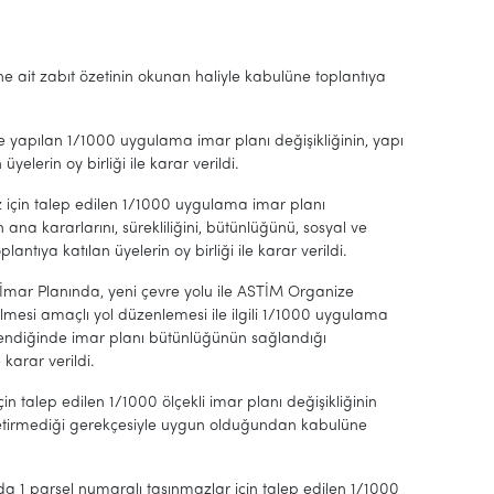
mine ait zabıt özetinin okunan haliyle kabulüne toplantıya
e yapılan 1/1000 uygulama imar planı değişikliğinin, yapı
lerin oy birliği ile karar verildi.
z için talep edilen 1/1000 uygulama imar planı
na kararlarını, sürekliliğini, bütünlüğünü, sosyal ve
ıya katılan üyelerin oy birliği ile karar verildi.
İmar Planında, yeni çevre yolu ile ASTİM Organize
lmesi amaçlı yol düzenlemesi ile ilgili 1/1000 uygulama
lendiğinde imar planı bütünlüğünün sağlandığı
karar verildi.
 talep edilen 1/1000 ölçekli imar planı değişikliğinin
etirmediği gerekçesiyle uygun olduğundan kabulüne
a 1 parsel numaralı taşınmazlar için talep edilen 1/1000