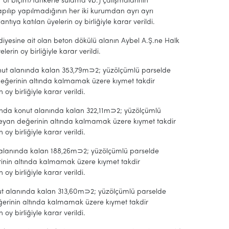
 ot biçim/tankerle sulama vb.) çalışmalarının
apılıp yapılmadığının her iki kurumdan ayrı ayrı
ya katılan üyelerin oy birliğiyle karar verildi.
diyesine ait olan beton dökülü alanın Aybel A.Ş.ne Halk
rin oy birliğiyle karar verildi.
onut alanında kalan 353,79m⊃2; yüzölçümlü parselde
eğerinin altında kalmamak üzere kıymet takdir
oy birliğiyle karar verildi.
nında konut alanında kalan 322,11m⊃2; yüzölçümlü
beyan değerinin altında kalmamak üzere kıymet takdir
oy birliğiyle karar verildi.
t alanında kalan 188,26m⊃2; yüzölçümlü parselde
rinin altında kalmamak üzere kıymet takdir
oy birliğiyle karar verildi.
nut alanında kalan 313,60m⊃2; yüzölçümlü parselde
ğerinin altında kalmamak üzere kıymet takdir
oy birliğiyle karar verildi.