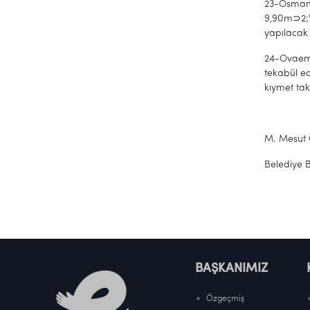
23-Osman 
9,90m⊃2;'
yapılacak 
24-Ovaemi
tekabül e
kıymet takd
M. Mesut
Belediye 
BAŞKANIMIZ
Özgeçmiş