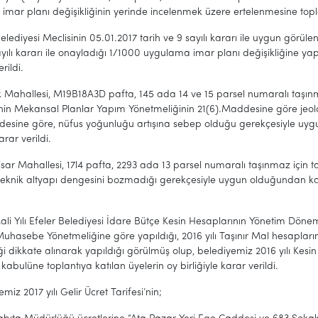
mar planı değişikliğinin yerinde incelenmek üzere ertelenmesine toplantı
Belediyesi Meclisinin 05.01.2017 tarih ve 9 sayılı kararı ile uygun görül
ayılı kararı ile onayladığı 1/1000 uygulama imar planı değişikliğine yapıl
erildi.
k Mahallesi, M19B18A3D pafta, 145 ada 14 ve 15 parsel numaralı taşın
inin Mekansal Planlar Yapım Yönetmeliğinin 21(6).Maddesine göre jeol
desine göre, nüfus yoğunluğu artışına sebep olduğu gerekçesiyle uygu
karar verildi.
sar Mahallesi, 17l4 pafta, 2293 ada 13 parsel numaralı taşınmaz için t
teknik altyapı dengesini bozmadığı gerekçesiyle uygun olduğundan kabul
li Yılı Efeler Belediyesi İdare Bütçe Kesin Hesaplarının Yönetim Dönem
uhasebe Yönetmeliğine göre yapıldığı, 2016 yılı Taşınır Mal hesaplar
i dikkate alınarak yapıldığı görülmüş olup, belediyemiz 2016 yılı Kesi
 kabulüne toplantıya katılan üyelerin oy birliğiyle karar ver
miz 2017 yılı Gelir Ücret Tarifesi’nin;