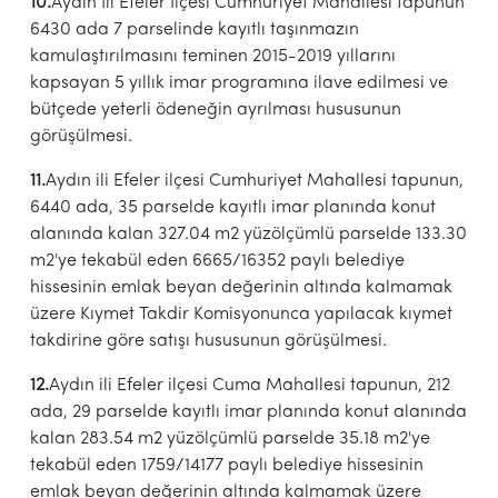
10.
Aydın İli Efeler İlçesi Cumhuriyet Mahallesi tapunun
6430 ada 7 parselinde kayıtlı taşınmazın
kamulaştırılmasını teminen 2015-2019 yıllarını
kapsayan 5 yıllık imar programına ilave edilmesi ve
bütçede yeterli ödeneğin ayrılması hususunun
görüşülmesi.
11.
Aydın ili Efeler ilçesi Cumhuriyet Mahallesi tapunun,
6440 ada, 35 parselde kayıtlı imar planında konut
alanında kalan 327.04 m2 yüzölçümlü parselde 133.30
m2'ye tekabül eden 6665/16352 paylı belediye
hissesinin emlak beyan değerinin altında kalmamak
üzere Kıymet Takdir Komisyonunca yapılacak kıymet
takdirine göre satışı hususunun görüşülmesi.
12.
Aydın ili Efeler ilçesi Cuma Mahallesi tapunun, 212
ada, 29 parselde kayıtlı imar planında konut alanında
kalan 283.54 m2 yüzölçümlü parselde 35.18 m2'ye
tekabül eden 1759/14177 paylı belediye hissesinin
emlak beyan değerinin altında kalmamak üzere