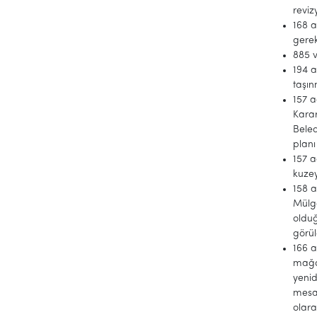
reviz
168 a
gerek
885 v
194 a
taşı
157 a
Karar
Beled
planı
157 a
kuze
158 a
Mülga
olduğ
görü
166 a
mağd
yenid
mesaf
olara