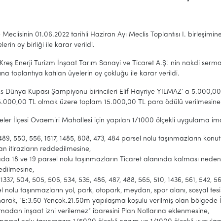
 Meclisinin 01.06.2022 tarihli Haziran Ayı Meclis Toplantısı I. birleşimi
lerin oy birliği ile karar verildi.
Kreş Enerji Turizm İnşaat Tarım Sanayi ve Ticaret A.Ş.' nin nakdi ser
ına toplantıya katılan üyelerin oy çokluğu ile karar verildi.
ks Dünya Kupası Şampiyonu birincileri Elif Hayriye YILMAZ’ a 5.000,0
.000,00 TL olmak üzere toplam 15.000,00 TL para ödülü verilmesine topla
feler İlçesi Ovaemiri Mahallesi için yapılan 1/1000 ölçekli uygulama im
489, 550, 556, 1517, 1485, 808, 473, 484 parsel nolu taşınmazların ko
an itirazların reddedilmesine,
da 18 ve 19 parsel nolu taşınmazların Ticaret alanında kalması nedeni
edilmesine,
 1337, 504, 505, 506, 534, 535, 486, 487, 488, 565, 510, 1436, 561, 542, 5
l nolu taşınmazların yol, park, otopark, meydan, spor alanı, sosyal tesi
narak, “E:3.50 Yençok.21.50m yapılaşma koşulu verilmiş olan bölged
madan inşaat izni verilemez” ibaresini Plan Notlarına eklenmesine,