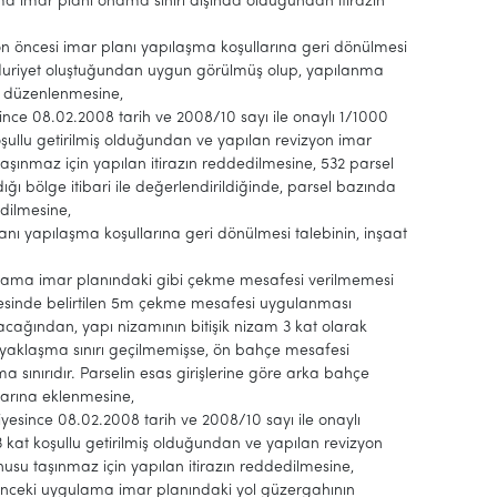
ma imar planı onama sınırı dışında olduğundan itirazın
evizyon öncesi imar planı yapılaşma koşullarına geri dönülmesi
ğduriyet oluştuğundan uygun görülmüş olup, yapılanma
en düzenlenmesine,
ce 08.02.2008 tarih ve 2008/10 sayı ile onaylı 1/1000
oşullu getirilmiş olduğundan ve yapılan revizyon imar
aşınmaz için yapılan itirazın reddedilmesine, 532 parsel
ığı bölge itibari ile değerlendirildiğinde, parsel bazında
dilmesine,
anı yapılaşma koşullarına geri dönülmesi talebinin, inşaat
gulama imar planındaki gibi çekme mesafesi verilmemesi
ddesinde belirtilen 5m çekme mesafesi uygulanması
ağından, yapı nizamının bitişik nizam 3 kat olarak
pı yaklaşma sınırı geçilmemişse, ön bahçe mesafesi
 sınırıdır. Parselin esas girişlerine göre arka bahçe
larına eklenmesine,
since 08.02.2008 tarih ve 2008/10 sayı ile onaylı
3 kat koşullu getirilmiş olduğundan ve yapılan revizyon
usu taşınmaz için yapılan itirazın reddedilmesine,
 önceki uygulama imar planındaki yol güzergahının