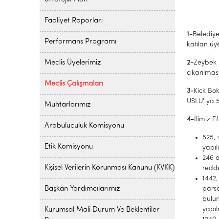
Faaliyet Raporları
1-
Belediye
Performans Programı
katılan üye
Meclis Üyelerimiz
2-
Zeybek 
çıkarılmas
Meclis Çalışmaları
3-
Kick Bo
USLU' ya 5
Muhtarlarımız
4-
İlimiz E
Arabuluculuk Komisyonu
525, 
Etik Komisyonu
yapıl
246 a
Kişisel Verilerin Korunması Kanunu (KVKK)
redd
1442,
Başkan Yardımcılarımız
parse
bulu
yapıl
Kurumsal Mali Durum Ve Beklentiler