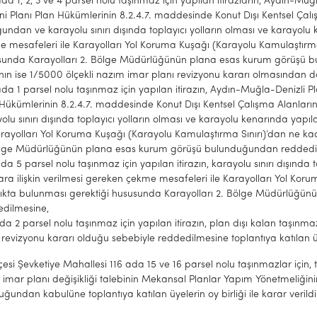
da 1, 2, 3 ve 4 parsel nolu taşınmaz için yapılan itirazların, Aydın-M
i Planı Plan Hükümlerinin 8.2.4.7. maddesinde Konut Dışı Kentsel Ça
undan ve karayolu sınırı dışında toplayıcı yolların olması ve karayolu 
 mesafeleri ile Karayolları Yol Koruma Kuşağı (Karayolu Kamulaştırma
sunda Karayolları 2. Bölge Müdürlüğünün plana esas kurum görüşü b
nın ise 1/5000 ölçekli nazım imar planı revizyonu kararı olmasından d
da 1 parsel nolu taşınmaz için yapılan itirazın, Aydın-Muğla-Denizli 
Hükümlerinin 8.2.4.7. maddesinde Konut Dışı Kentsel Çalışma Alanla
olu sınırı dışında toplayıcı yolların olması ve karayolu kenarında yapı
arayolları Yol Koruma Kuşağı (Karayolu Kamulaştırma Sınırı)’dan ne k
ölge Müdürlüğünün plana esas kurum görüşü bulunduğundan reddedi
da 5 parsel nolu taşınmaz için yapılan itirazın, karayolu sınırı dışında
ara ilişkin verilmesi gereken çekme mesafeleri ile Karayolları Yol Ko
lıkta bulunması gerektiği hususunda Karayolları 2. Bölge Müdürlüğ
edilmesine,
da 2 parsel nolu taşınmaz için yapılan itirazın, plan dışı kalan taşınm
 revizyonu kararı olduğu sebebiyle reddedilmesine toplantıya katılan üyel
lçesi Şevketiye Mahallesi 116 ada 15 ve 16 parsel nolu taşınmazlar için, 
imar planı değişikliği talebinin Mekansal Planlar Yapım Yönetmeliği
ğundan kabulüne toplantıya katılan üyelerin oy birliği ile karar verildi