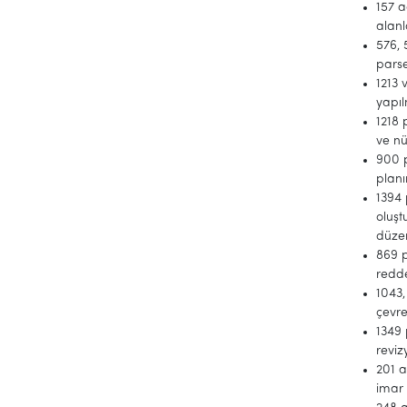
157 a
alanl
576, 
parse
1213 
yapı
1218 
ve nü
900 p
planı
1394 
oluşt
düze
869 p
redd
1043,
çevre
1349 
reviz
201 a
imar 