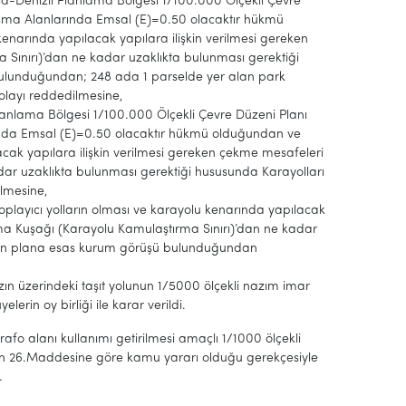
uğla-Denizli Planlama Bölgesi 1/100.000 Ölçekli Çevre
lışma Alanlarında Emsal (E)=0.50 olacaktır hükmü
kenarında yapılacak yapılara ilişkin verilmesi gereken
 Sınırı)’dan ne kadar uzaklıkta bulunması gerektiği
ulunduğundan; 248 ada 1 parselde yer alan park
olayı reddedilmesine,
Planlama Bölgesi 1/100.000 Ölçekli Çevre Düzeni Planı
rında Emsal (E)=0.50 olacaktır hükmü olduğundan ve
lacak yapılara ilişkin verilmesi gereken çekme mesafeleri
adar uzaklıkta bulunması gerektiği hususunda Karayolları
lmesine,
 toplayıcı yolların olması ve karayolu kenarında yapılacak
ruma Kuşağı (Karayolu Kamulaştırma Sınırı)’dan ne kadar
ünün plana esas kurum görüşü bulunduğundan
azın üzerindeki taşıt yolunun 1/5000 ölçekli nazım imar
erin oy birliği ile karar verildi.
trafo alanı kullanımı getirilmesi amaçlı 1/1000 ölçekli
nin 26.Maddesine göre kamu yararı olduğu gerekçesiyle
.