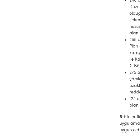
248 a
Düzen
olduğ
çekme
husu
alanı
268 a
Plan 
karay
ile K
2. B
275 a
yapıl
uzak
redd
124 a
planı
5-
Efeler İ
uygulama 
uygun oldu