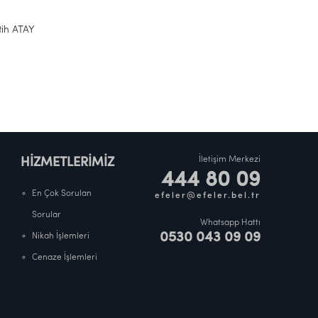
AY
İletişim Merkezi
HİZMETLERİMİZ
444 80 09
En Çok Sorulan
efeler@efeler.bel.tr
Sorular
Whatsapp Hattı
0530 043 09 09
Nikah İşlemleri
Cenaze İşlemleri