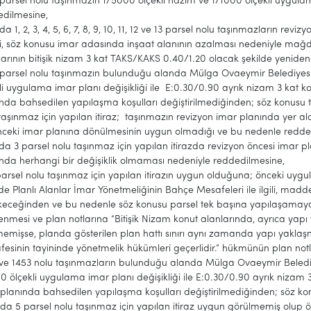
parsel nolu taşınmazın 1/5000 ölçekli nazım ve 1/1000 ölçekli uygula
edilmesine,
da 1, 2, 3, 4, 5, 6, 7, 8, 9, 10, 11, 12 ve 13 parsel nolu taşınmazların r
bi, söz konusu imar adasında inşaat alanının azalması nedeniyle ma
larının bitişik nizam 3 kat TAKS/KAKS 0.40/1.20 olacak şekilde yenid
parsel nolu taşınmazın bulunduğu alanda Mülga Ovaeymir Belediyesin
li uygulama imar planı değişikliği ile E:0.30/0.90 ayrık nizam 3 kat k
nda bahsedilen yapılaşma koşulları değiştirilmediğinden; söz konusu t
taşınmaz için yapılan itiraz; taşınmazın revizyon imar planında yer ald
önceki imar planına dönülmesinin uygun olmadığı ve bu nedenle redde
da 3 parsel nolu taşınmaz için yapılan itirazda revizyon öncesi imar pl
nda herhangi bir değişiklik olmaması nedeniyle reddedilmesine,
arsel nolu taşınmaz için yapılan itirazın uygun olduğuna; önceki uy
de Planlı Alanlar İmar Yönetmeliğinin Bahçe Mesafeleri ile ilgili, ma
eceğinden ve bu nedenle söz konusu parsel tek başına yapılaşamayac
lenmesi ve plan notlarına “Bitişik Nizam konut alanlarında, ayrıca ya
memişse, planda gösterilen plan hattı sınırı aynı zamanda yapı yaklaşma
esinin tayininde yönetmelik hükümleri geçerlidir.” hükmünün plan not
ve 1453 nolu taşınmazların bulunduğu alanda Mülga Ovaeymir Belediye
0 ölçekli uygulama imar planı değişikliği ile E:0.30/0.90 ayrık nizam 
planında bahsedilen yapılaşma koşulları değiştirilmediğinden; söz kon
da 5 parsel nolu taşınmaz için yapılan itiraz uygun görülmemiş olup