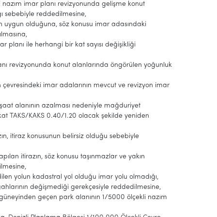
ekli nazım imar planı revizyonunda gelişme konut
ı sebebiyle reddedilmesine,
razın uygun olduğuna, söz konusu imar adasındaki
ılmasına,
r planı ile herhangi bir kat sayısı değişikliği
 planı revizyonunda konut alanlarında öngörülen yoğunluk
ın çevresindeki imar adalarının mevcut ve revizyon imar
inşaat alanının azalması nedeniyle mağduriyet
 kat TAKS/KAKS 0.40/1.20 olacak şekilde yeniden
zın, itiraz konusunun belirsiz olduğu sebebiyle
apılan itirazın, söz konusu taşınmazlar ve yakın
ilmesine,
dilen yolun kadastral yol olduğu imar yolu olmadığı,
rgahlarının değişmediği gerekçesiyle reddedilmesine,
ın güneyinden geçen park alanının 1/5000 ölçekli nazım