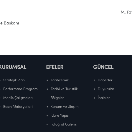
. Fatih AT
 Başkanı
KURUMSAL
EFELER
GÜNCEL
Stratejik Plan
Tarihçemiz
Haberler
Performans Programı
Tarihi ve Turistlik
Duyurular
Meclis Çalışmaları
Bölgeler
İhaleler
Basın Materyalleri
Konum ve Ulaşım
İdare Yapısı
Fotoğraf Galerisi