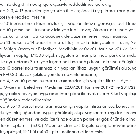
yon ile değiştirilmediği gerekçesiyle reddedilmesi gerektiği
da 2, 3, 4, 17 parseller için yapılan itirazın; önceki uygulama imar plan
çesiyle reddedilmesine,
e 1016 parsel nolu taşınmazlar için yapılan itirazın gerekçesi belirtil
da 10 parsel nolu taşınmaz için yapılan itirazın; Otopark alanında ye
nmaz konut alanında kalacak şekilde düzenlemelerin yapılmasına,
da 13 parsel ve 14 parsel numaralı taşınmazlar için yapılan itirazın; A
ı, Mülga Ovaeymir Belediyesi Meclisinin 22.07.2011 tarih ve 2011/21 ile 
iyesinin yaptığı 1/1000 ölçekli uygulama imar planında park alanın
 ile ayrık nizam 3 kat yapılaşma hakkına sahip konut alanına dönüş
da 16 parsel nolu taşınmaz için yapılan itiraz; uygun görülmüş olup, y
yi E=0.90 olacak şekilde yeniden düzenlenmesine,
da 4, 5 ve 10 parsel numaralı taşınmazlar için yapılan itirazın, Aydın 
 Ovaeymir Belediyesi Meclisinin 22.07.2011 tarih ve 2011/21 ile 2011/22 
u, yapılan revizyon uygulama imar planı ile ayrık nizam 3 kat yapıl
ldüğünden reddedilmesine,
da 9 ve 10 parsel nolu taşınmazlar için yapılan itirazlar, söz konusu 
uriyet oluştuğundan uygun görülmüş olup, yapılanma koşullarının ayr
en düzenlenmesi ve ada içerisinde oluşan parseller göz önünde alınd
eleri toplamı + (6.00) M’den az olamaz.” Koşulunu sağlamayan parselle
k yapılaşabilir.” hükmünün plan notlarına eklenmesine,