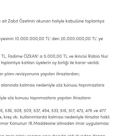
ne ait Zabıt Özetinin okunan haliyle kabulüne toplantıya
mayesinin 10.000.000,00 TL' den 20.000.000,00 TL' ye
0 TL, Fadime ÖZKAN' a 5.000,00 TL ve ikincisi Rabia Nur
ntıya katılan üyelerin oy birliği ile karar verildi.
ar planı revizyonuna yapılan itirazlardan;
nut alanında kalması nedeniyle söz konusu taşınmazlara
yle söz konusu taşınmazlara yapılan itirazların
66, 536, 508, 509, 537, 494, 533, 516, 517, 472, 476 ve 477
s, kreş vb. kullanımlarda kalması nedeniyle itirazlar haklı
e İmar Kanunun 18.Maddesine istinaden imar uygulaması