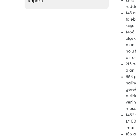
1240 
Raporu
redd
143 a
tale
koşul
1458 
ölçek
planı
nolu 
bir 
213 a
alanı
953 p
halin
gerek
belir
veril
mesaf
1452 
1/100
imar 
165 a