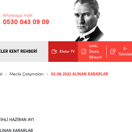
Whatsapp Hattı
0530 043 09 09
İstek,
E-
ELER KENT REHBERİ
Efeler TV
Öneri,
Tahsilat
Şikayet
al
Meclis Çalışmaları
03.06.2022 ALINAN KARARLAR
İHLİ HAZİRAN AYI
 ALINAN KARARLAR