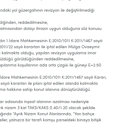
ındaki yol güzergahının revizyon ile değiştirilmediği
mediğinden, reddedilmesine,
r almasından dolayı itirazın uygun olduğuna söz konusu
ydın 1.İdare Mahkemesinin E:2010/1011 K:2011/1467 sayılı
2011/22 sayılı kararları ile iptal edilen Mülga Ovaeymir
da kalmakta olduğu, yapılan revizyon uygulama imar
türüldüğü görüldüğünden reddedilmesine,
apılanma koşullarının ada orta çizgisi ile güneyi E=2.50
1.İdare Mahkemesinin E:2010/1011 K:2011/1467 sayılı Kararı,
sayılı kararları ile planı iptal edilen alanda kalmakta
aşma hakkına sahip konut alanına dönüştürüldüğü
imar adasında inşaat alanının azalması nedeniyle
ık nizam 3 kat TAKS/KAKS 0.40/1.20 olacak şekilde
ığında “Ayrık Nizam Konut Alanlarında, “Yan bahçe
r, yalnızca bir tarafı komşu parseldeki binaya bitişik