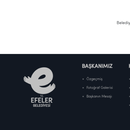
M
Belediye
BAŞKANIMIZ
Özgeçmiş
Fotoğraf Galerisi
Başkanın Mesajı