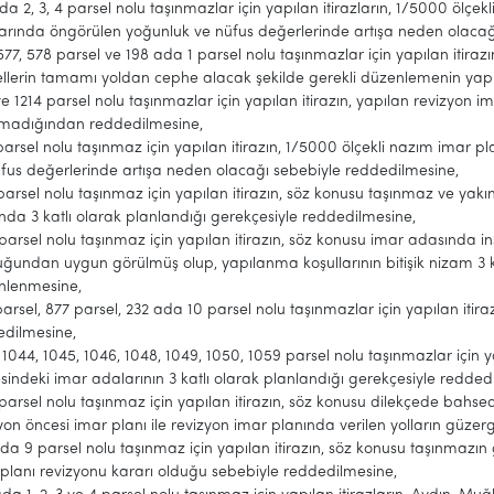
da 2, 3, 4 parsel nolu taşınmazlar için yapılan itirazların, 1/5000 ölç
arında öngörülen yoğunluk ve nüfus değerlerinde artışa neden olacağ
577, 578 parsel ve 198 ada 1 parsel nolu taşınmazlar için yapılan iti
llerin tamamı yoldan cephe alacak şekilde gerekli düzenlemenin yap
ve 1214 parsel nolu taşınmazlar için yapılan itirazın, yapılan revizyon ima
lmadığından reddedilmesine,
parsel nolu taşınmaz için yapılan itirazın, 1/5000 ölçekli nazım imar
fus değerlerinde artışa neden olacağı sebebiyle reddedilmesine,
arsel nolu taşınmaz için yapılan itirazın, söz konusu taşınmaz ve yak
nda 3 katlı olarak planlandığı gerekçesiyle reddedilmesine,
parsel nolu taşınmaz için yapılan itirazın, söz konusu imar adasında 
uğundan uygun görülmüş olup, yapılanma koşullarının bitişik nizam 3
nlenmesine,
arsel, 877 parsel, 232 ada 10 parsel nolu taşınmazlar için yapılan itira
edilmesine,
 1044, 1045, 1046, 1048, 1049, 1050, 1059 parsel nolu taşınmazlar için y
sindeki imar adalarının 3 katlı olarak planlandığı gerekçesiyle redded
parsel nolu taşınmaz için yapılan itirazın, söz konusu dilekçede bahse
yon öncesi imar planı ile revizyon imar planında verilen yolların güze
da 9 parsel nolu taşınmaz için yapılan itirazın, söz konusu taşınmaz
planı revizyonu kararı olduğu sebebiyle reddedilmesine,