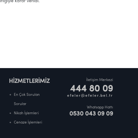
iğiyle karar verildi.
İletişim Merkezi
HİZMETLERİMİZ
444 80 09
En Çok Sorulan
efeler@efeler.bel.tr
Sorular
Whatsapp Hattı
0530 043 09 09
Nikah İşlemleri
Cenaze İşlemleri