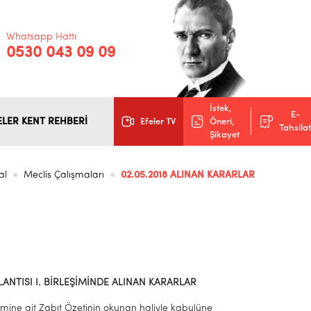
Whatsapp Hattı
0530 043 09 09
İstek,
E-
ELER KENT REHBERİ
Efeler TV
Öneri,
Tahsilat
Şikayet
al
Meclis Çalışmaları
02.05.2018 ALINAN KARARLAR
ANTISI I. BİRLEŞİMİNDE ALINAN KARARLAR
eşimine ait Zabıt Özetinin okunan haliyle kabulüne