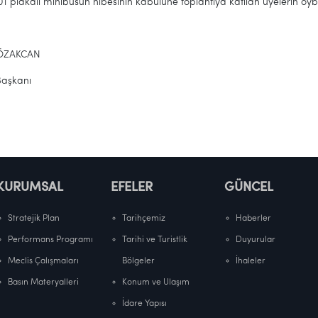
1 plakalı minibüsün hibesinin kabulüne toplantıya katılan üyelerin oybirl
ÖZAKCAN
Başkanı
KURUMSAL
EFELER
GÜNCEL
Stratejik Plan
Tarihçemiz
Haberler
Performans Programı
Tarihi ve Turistlik
Duyurular
Meclis Çalışmaları
Bölgeler
İhaleler
Basın Materyalleri
Konum ve Ulaşım
İdare Yapısı