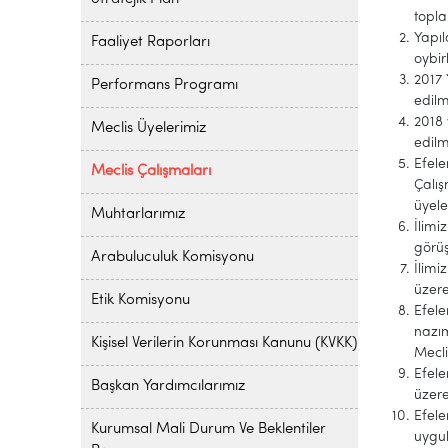
topla
Yapıl
Faaliyet Raporları
oybirl
2017 
Performans Programı
edilm
2018 
Meclis Üyelerimiz
edilm
Efele
Meclis Çalışmaları
Çalış
üyeler
Muhtarlarımız
İlimi
görüş
Arabuluculuk Komisyonu
İlimi
üzere
Etik Komisyonu
Efele
nazım
Kişisel Verilerin Korunması Kanunu (KVKK)
Mecli
Efele
Başkan Yardımcılarımız
üzere
Efele
Kurumsal Mali Durum Ve Beklentiler
uygul