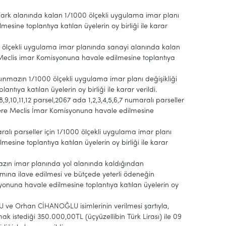
park alanında kalan 1/1000 ölçekli uygulama imar planı
sine toplantıya katılan üyelerin oy birliği ile karar
00 ölçekli uygulama imar planında sanayi alanında kalan
 Meclis imar Komisyonuna havale edilmesine toplantıya
şınmazın 1/1000 ölçekli uygulama imar planı değişikliği
ıya katılan üyelerin oy birliği ile karar verildi.
8,9,10,11,12 parsel,2067 ada 1,2,3,4,5,6,7 numaralı parseller
üzere Meclis İmar Komisyonuna havale edilmesine
aralı parseller için 1/1000 ölçekli uygulama imar planı
sine toplantıya katılan üyelerin oy birliği ile karar
mazın imar planında yol alanında kaldığından
amına ilave edilmesi ve bütçede yeterli ödeneğin
onuna havale edilmesine toplantıya katılan üyelerin oy
 ve Orhan CİHANOĞLU isimlerinin verilmesi şartıyla,
istediği 350.000,00TL (üçyüzellibin Türk Lirası) ile 09