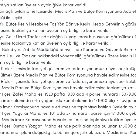
ntıya katılan üyelerin oybirliğiyle karar verildi.
an açık oylama neticesinde; Meclis Plan ve Bütçe Komisyonuna Adalet
iği ile seçildi.
Yılı Bütçe Kesin Hesabı ve Taş.Yön.Dön.ve Kesin Hesap Cetvelinin gö
esine toplantıya katılan üyelerin oy birliği ile karar verildi.
yılı Gelir Ücret Tarifesinde değişiklik yapılması hususunun görüşülme
esine toplantıya katılan üyelerin oy birliği ile karar verildi.
r Belediyesi Zabıta Müdürlüğü bünyesinde Koruma ve Güvenlik Birim A
ma Usul ve Esasları hakkındaki yönetmeliği görüşülmek üzere Meclis 
in oy birliği ile karar verildi.
z Efeler İlçesinde faaliyet gösteren ve federasyonumuza üye spor kul
ülmek üzere Meclis Plan ve Bütçe Komisyonuna havale edilmesine toplantı
z Efeler İlçesinde faaliyet gösteren ve federasyonumuza üye spor ku
 Meclis Plan ve Bütçe Komisyonuna havale edilmesine toplantıya katılan ü
r İlçesi Zafer Mahallesi 19L3 pafta 1930 ada 4 parsel numaralı 3079,
 imar planında orta yoğunluklu konut alanında 1/1000 ölçekli uygulam
s imar Komisyonuna havale edilmesine toplantıya katılan üyelerin oy birl
r İlçesi Yağcılar Mahallesi 101 ada 37 numaralı parsel için 1/1000 ölçe
 Meclis imar Komisyonuna havale edilmesine toplantıya katılan üyelerin o
r İlçesi Osman Yozgatlı Mahallesinde park alanında bulunan 1/5000 ö
ama imar planı değişikliği talebinin görüşülmek üzere Meclis imar Ko