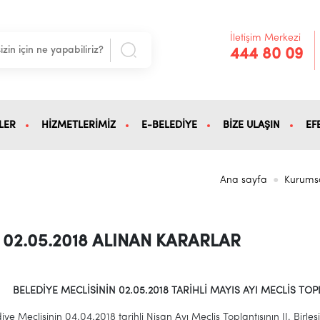
İletişim Merkezi
444 80 09
LER
HİZMETLERİMİZ
E-BELEDİYE
BİZE ULAŞIN
EF
Ana sayfa
Kurums
02.05.2018 ALINAN KARARLAR
8
BELEDİYE MECLİSİNİN 02.05.2018 TARİHLİ MAYIS AYI
MECLİS TOPL
iye Meclisinin 04.04.2018 tarihli Nisan Ayı Meclis Toplantısının II. Birl