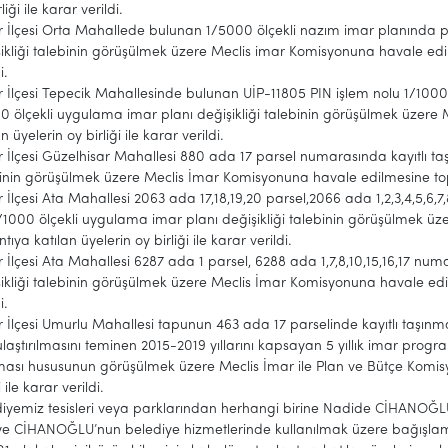
liği ile karar verildi.
r İlçesi Orta Mahallede bulunan 1/5000 ölçekli nazım imar planında 
ikliği talebinin görüşülmek üzere Meclis imar Komisyonuna havale edilme
i.
r İlçesi Tepecik Mahallesinde bulunan UİP-11805 PIN işlem nolu 1/10
0 ölçekli uygulama imar planı değişikliği talebinin görüşülmek üzere
n üyelerin oy birliği ile karar verildi.
r İlçesi Güzelhisar Mahallesi 880 ada 17 parsel numarasında kayıtlı ta
inin görüşülmek üzere Meclis İmar Komisyonuna havale edilmesine toplant
r İlçesi Ata Mahallesi 2063 ada 17,18,19,20 parsel,2066 ada 1,2,3,4,5,6,7,
1/1000 ölçekli uygulama imar planı değişikliği talebinin görüşülmek 
ntıya katılan üyelerin oy birliği ile karar verildi.
r İlçesi Ata Mahallesi 6287 ada 1 parsel, 6288 ada 1,7,8,10,15,16,17 num
ikliği talebinin görüşülmek üzere Meclis İmar Komisyonuna havale edilme
i.
r İlçesi Umurlu Mahallesi tapunun 463 ada 17 parselinde kayıtlı taşın
aştırılmasını teminen 2015-2019 yıllarını kapsayan 5 yıllık imar progr
ması hususunun görüşülmek üzere Meclis İmar ile Plan ve Bütçe Komisy
i ile karar verildi.
iyemiz tesisleri veya parklarından herhangi birine Nadide CİHANOĞLU
e CİHANOĞLU’nun belediye hizmetlerinde kullanılmak üzere bağışlamak 