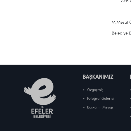
AEB 0
M.Mesut 
Belediye 
BAŞKANIMIZ
Özgeçmiş
Fotoğraf Galerisi
Başkanın Mesajı