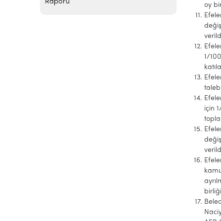
Raporu
oy bir
Efele
değiş
verild
Efele
1/100
katıla
Efele
taleb
Efele
için 
topla
Efele
değiş
verild
Efele
kamul
ayrıl
birliğ
Beled
Naciy