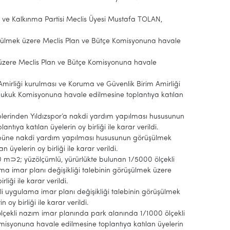
 ve Kalkınma Partisi Meclis Üyesi Mustafa TOLAN,
rüşülmek üzere Meclis Plan ve Bütçe Komisyonuna havale
k üzere Meclis Plan ve Bütçe Komisyonuna havale
mirliği kurulması ve Koruma ve Güvenlik Birim Amirliği
Hukuk Komisyonuna havale edilmesine toplantıya katılan
üplerinden Yıldızspor’a nakdi yardım yapılması hususunun
ya katılan üyelerin oy birliği ile karar verildi.
lübüne nakdi yardım yapılması hususunun görüşülmek
yelerin oy birliği ile karar verildi.
90 m⊃2; yüzölçümlü, yürürlükte bulunan 1/5000 ölçekli
a imar planı değişikliği talebinin görüşülmek üzere
iği ile karar verildi.
kli uygulama imar planı değişikliği talebinin görüşülmek
y birliği ile karar verildi.
lçekli nazım imar planında park alanında 1/1000 ölçekli
misyonuna havale edilmesine toplantıya katılan üyelerin