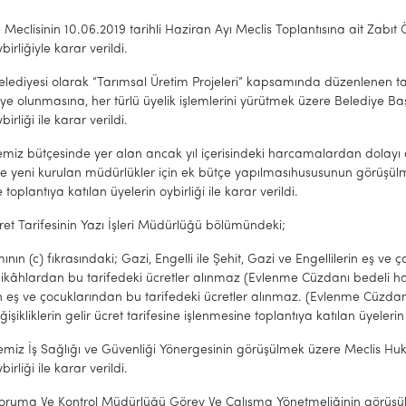
 Meclisinin 10.06.2019 tarihli Haziran Ayı Meclis Toplantısına ait Zabıt
ybirliğiyle karar verildi.
Belediyesi olarak “Tarımsal Üretim Projeleri” kapsamında düzenlenen 
 üye olunmasına, her türlü üyelik işlemlerini yürütmek üzere Belediye Ba
birliği ile karar verildi.
miz bütçesinde yer alan ancak yıl içerisindeki harcamalardan dolayı ö
e yeni kurulan müdürlükler için ek bütçe yapılmasıhususunun görüşü
toplantıya katılan üyelerin oybirliği ile karar verildi.
ret Tarifesinin Yazı İşleri Müdürlüğü bölümündeki;
mının (c) fıkrasındaki; Gazi, Engelli ile Şehit, Gazi ve Engellilerin eş 
nikâhlardan bu tarifedeki ücretler alınmaz (Evlenme Cüzdanı bedeli hariç
in eş ve çocuklarından bu tarifedeki ücretler alınmaz. (Evlenme Cüzda
şikliklerin gelir ücret tarifesine işlenmesine toplantıya katılan üyelerin o
emiz İş Sağlığı ve Güvenliği Yönergesinin görüşülmek üzere Meclis Hu
birliği ile karar verildi.
oruma Ve Kontrol Müdürlüğü Görev Ve Çalışma Yönetmeliğinin görüş