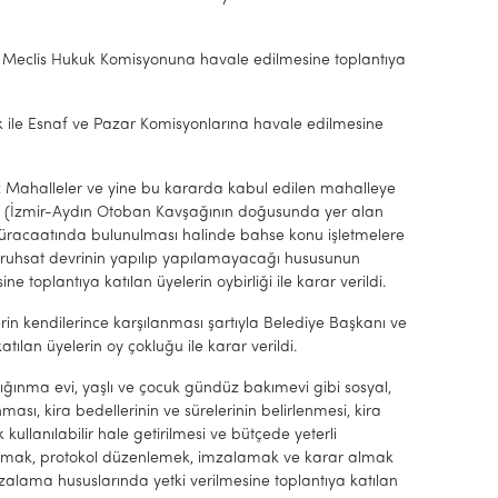
e Meclis Hukuk Komisyonuna havale edilmesine toplantıya
k ile Esnaf ve Pazar Komisyonlarına havale edilmesine
kez Mahalleler ve yine bu kararda kabul edilen mahalleye
e” (İzmir-Aydın Otoban Kavşağının doğusunda yer alan
müracaatında bulunulması halinde bahse konu işletmelere
in ruhsat devrinin yapılıp yapılamayacağı hususunun
toplantıya katılan üyelerin oybirliği ile karar verildi.
lerin kendilerince karşılanması şartıyla Belediye Başkanı ve
tılan üyelerin oy çokluğu ile karar verildi.
ığınma evi, yaşlı ve çocuk gündüz bakımevi gibi sosyal,
ması, kira bedellerinin ve sürelerinin belirlenmesi, kira
ullanılabilir hale getirilmesi ve bütçede yeterli
ri yapmak, protokol düzenlemek, imzalamak ve karar almak
zalama hususlarında yetki verilmesine toplantıya katılan