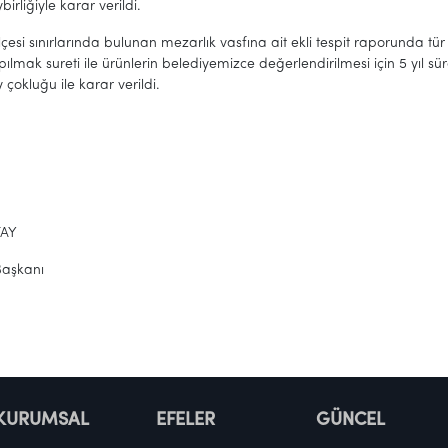
birliğiyle karar verildi.
İlçesi sınırlarında bulunan mezarlık vasfına ait ekli tespit raporunda tür
ılmak sureti ile ürünlerin belediyemizce değerlendirilmesi için 5 yıl sü
 çokluğu ile karar verildi.
TAY
Başkanı
KURUMSAL
EFELER
GÜNCEL