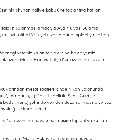
 Özetinin okunan haliyle kabulüne toplantıya katılan
tarlaların sulanması amacıyla Aydın Ovası Sulama
şkanı M.FatihATAY’a yetki verilmesine toplantıya katılan
deneği yetersiz kalan tertiplere ve belediyemiz
lmek üzere Meclis Plan ve Bütçe Komisyonuna havale
ve çocuklarından mesai saatleri içinde Nikâh Salonunda
), İbaresinin, c) Gazi, Engelli ile Şehit, Gazi ve
nı bedeli hariç) şeklinde yeniden düzenlenmesine ve söz
ybirliği ile karar verildi.
kuk Komisyonuna havale edilmesine toplantıya katılan
ülmek üzere Meclis Hukuk Komisyonuna havale