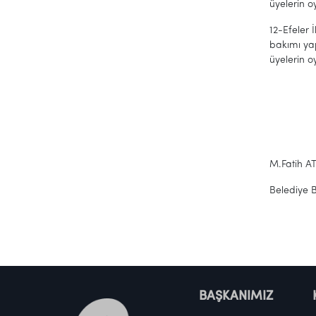
üyelerin oy
12-Efeler 
bakımı yap
üyelerin oy
M.Fatih A
Belediye 
BAŞKANIMIZ