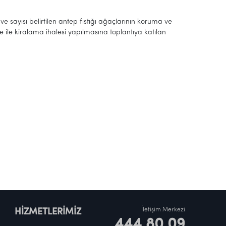
 ve sayısı belirtilen antep fıstığı ağaçlarının koruma ve
re ile kiralama ihalesi yapılmasına toplantıya katılan
İletişim Merkezi
HİZMETLERİMİZ
444 80 09