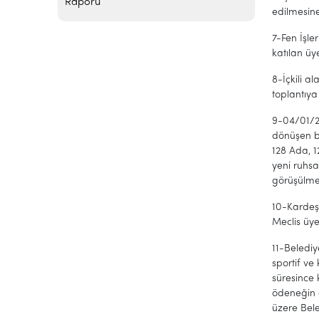
Raporu
edilmesine 
7-Fen İşl
katılan üye
8-İçkili a
toplantıya 
9-04/01/20
dönüşen b
128 Ada, 
yeni ruhsa
görüşülmek
10-Kardeş 
Meclis üye
11-Belediy
sportif ve
süresince 
ödeneğin a
üzere Bele