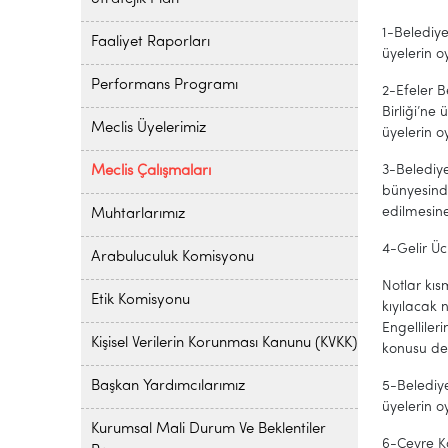
1-Belediye
Faaliyet Raporları
üyelerin o
Performans Programı
2-Efeler 
Birliği’ne
Meclis Üyelerimiz
üyelerin oy
3-Belediye
Meclis Çalışmaları
bünyesind
edilmesine 
Muhtarlarımız
4-Gelir Üc
Arabuluculuk Komisyonu
Notlar kıs
Etik Komisyonu
kıyılacak 
Engelliler
Kişisel Verilerin Korunması Kanunu (KVKK)
konusu deği
Başkan Yardımcılarımız
5-Belediy
üyelerin oy
Kurumsal Mali Durum Ve Beklentiler
6-Çevre K