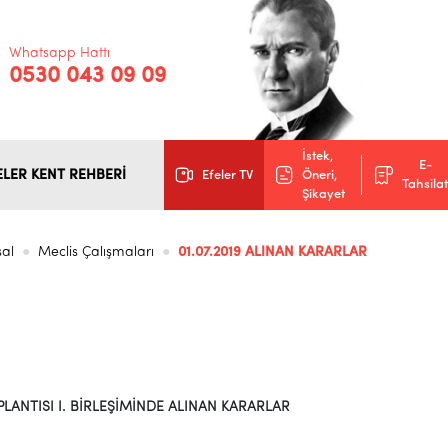
Whatsapp Hattı
0530 043 09 09
İstek,
E-
ELER KENT REHBERİ
Efeler TV
Öneri,
Tahsilat
Şikayet
al
Meclis Çalışmaları
01.07.2019 ALINAN KARARLAR
LANTISI I. BİRLEŞİMİNDE ALINAN KARARLAR