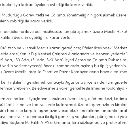
toplantıya katılan üyelerin oybirliği ile karar verildi.
eri Müdürlüğü Görev, Yetki ve Çalışma Yönetmeliğinin görüşülmek üzer
lerin oybirliği ile karar verildi.
lan bölgelerine ilave edilmesihususunun görüşülmek üzere Meclis Huku
katılan üyelerin oybirliği ile karar verildi.
18 tarih ve 21 sayılı Meclis Kararı gereğince; Efeler İlçesindeki Mer
eldelerde,“Konut Dışı Kentsel Çalışma Alanlarında ve benzeri yerlerd
129 Ada, 130 Ada, 131 Ada, 620 Ada) İşyeri Açma ve Çalışma Ruhsatı 
t verilip verilemeyeceği, önceki zamanlarda açılmış bu tip iş yerlerin
 üzere Meclis İmar ile Esnaf ve Pazar Komisyonlarına havale edilmesine 
kent ilişkilerini geliştirmek amacıyla Ağustos ayı içerisinde, tüm gider
lerince Srebrenik Belediyesi’ne ziyaret gerçekleştirilmesine toplantıya ka
emizce halkın ihtiyaçlarına sunulmak üzere kreş, etüd merkezi, kadın s
 kültürel hizmet ve faaliyetlerde kullanılmak üzere taşınmazların kiralan
kira bedeline karşılık taşınmazın varsa eksik imalatların tamamlanarak k
yrılması ve kiralanması ile ilgili gerekli iş ve işlemleri, görüşmele
diye Başkanı M. Fatih ATAY’a kiralama, kira sözleşmesi ve protokol im