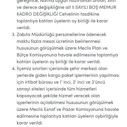
gereğince; Norma uygun hazırlanan unvan, sınıf
ve derece değişikliğine ait II SAYILI BOŞ MEMUR
KADRO DEĞİŞİKLİĞİ Cetvelinin tasdikine
toplantıya katılan üyelerin oy birliği ile karar
verildi.
Zabıta Müdürlüğü personellerine ödenecek
maktu fazla mesai ücretinin belirlenmesi
hususunun görüşülmek üzere Meclis Plan ve
Bütçe Komisyonuna havale edilmesine toplantıya
katılan üyelerin oy birliği ile karar verildi.
İlçemiz sınırları içerisinde şehir merkezi olan
yerlerde giden kargo paket işlemlerinin yapılması
için irtibat bürosu ve 1’ inci, 2’ inci ve 3’üncü
sanayi siteleri içerisinde tüm hizmetleri
kapsayacak şekilde hizmet verecek olan
işyerlerinin açılabilmesi hususunun görüşülmek
üzere Meclis Esnaf ve Pazar Komisyonuna havale
edilmesine toplantıya katılan üyelerin oybirliğiyle
karar verildi.