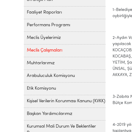
1-Belediye
Faaliyet Raporları
oybirliğiyl
Performans Programı
Meclis Üyelerimiz
2-Aydın Va
yapılacak 
KOCAÇOBA
Meclis Çalışmaları
KOCABAŞ, 
YETİM, Ş
Muhtarlarımız
ÜNSAL, Ş
AKKAYA, Ze
Arabuluculuk Komisyonu
Etik Komisyonu
3-Zabıta 
Kişisel Verilerin Korunması Kanunu (KVKK)
Bütçe Komi
Başkan Yardımcılarımız
4-2019 yıl
Kurumsal Mali Durum Ve Beklentiler
toplantıya 