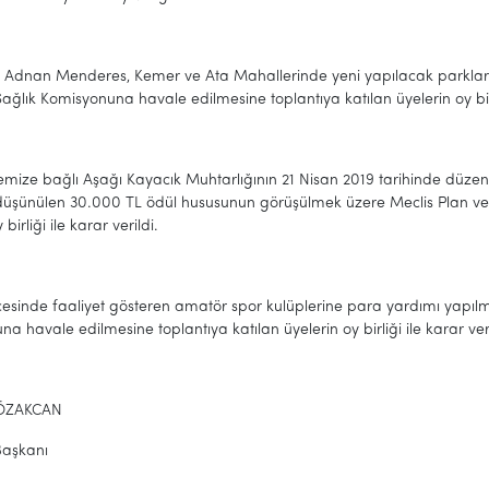
, Adnan Menderes, Kemer ve Ata Mahallerinde yeni yapılacak parklar
ağlık Komisyonuna havale edilmesine toplantıya katılan üyelerin oy birli
mize bağlı Aşağı Kayacık Muhtarlığının 21 Nisan 2019 tarihinde düzenl
 düşünülen 30.000 TL ödül hususunun görüşülmek üzere Meclis Plan ve
 birliği ile karar verildi.
İlçesinde faaliyet gösteren amatör spor kulüplerine para yardımı yapı
a havale edilmesine toplantıya katılan üyelerin oy birliği ile karar veri
ÖZAKCAN
Başkanı