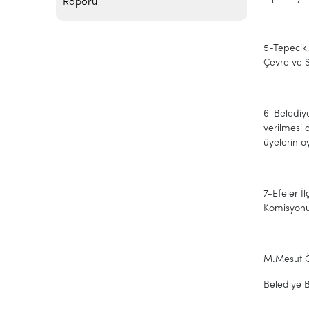
Raporu
5-Tepecik
Çevre ve S
6-Belediye
verilmesi
üyelerin oy
7-Efeler 
Komisyonun
M.Mesut 
Belediye 