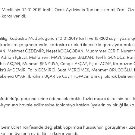
 Meclisinin 02.01.2019 tarihli Ocak Ayı Meclis Toplantısına ait Zabıt Öz
e karar verildi.
liliği Kadastro Müdürlüğünün 10.01.2019 tarih ve 154202 sayılı yazıs
kadastro çalışmalarında, kadastro ekipleri ile birlikte görev yapmak ü
N, Mehmet ÖZDEMİR, Neşet KOCAÇOBAN, Muammer CERİT, Nurettin 
Adnan İÇELLİ, Muharrem MAVİ, Sezgin BALKAN, Tevfik GÜNDÜZ, Ram
ahin AKÇAN, Mehmet ŞENYUVA, Cengiz AKÇAY, Eşref ACAR, Ramazan 
ükrü AYDEMİR, Talip DEMİRCİ, Suat MERCİMEK, Mehmet ORUÇOĞLU,
keriya UYAR, İbrahim UÇAR ve Cavit TOPAL'ın bilirkişi olarak belirlenmes
Müdürlüğü personellerine ödenecek maktu fazla mesai ücretinin belir
syonuna havale edilmesine toplantıya katılan üyelerin oy birliği ile kar
ı Gelir Ücret Tarifesinde değişiklik yapılması hususunun görüşülmek 
katılan üyelerin oy birliği ile karar verildi.