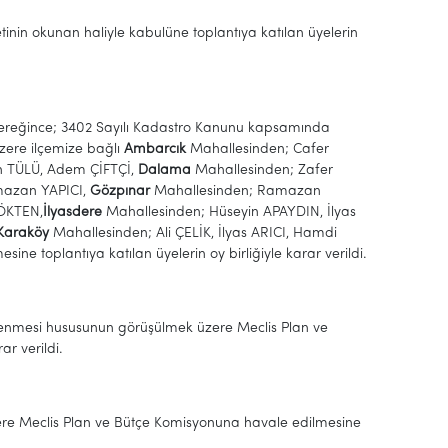
etinin okunan haliyle kabulüne toplantıya katılan üyelerin
ı gereğince; 3402 Sayılı Kadastro Kanunu kapsamında
zere ilçemize bağlı
Ambarcık
Mahallesinden; Cafer
TÜLÜ, Adem ÇİFTÇİ,
Dalama
Mahallesinden; Zafer
azan YAPICI,
Gözpınar
Mahallesinden; Ramazan
ÖKTEN,
İlyasdere
Mahallesinden; Hüseyin APAYDIN, İlyas
Karaköy
Mahallesinden; Ali ÇELİK, İlyas ARICI, Hamdi
ine toplantıya katılan üyelerin oy birliğiyle karar verildi.
lenmesi hususunun görüşülmek üzere Meclis Plan ve
ar verildi.
üzere Meclis Plan ve Bütçe Komisyonuna havale edilmesine