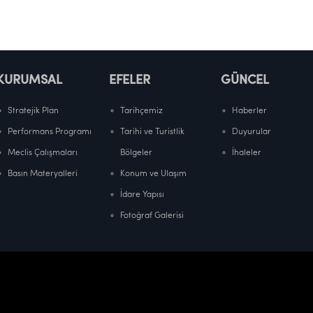
KURUMSAL
EFELER
GÜNCEL
Stratejik Plan
Tarihçemiz
Haberler
Performans Programı
Tarihi ve Turistlik
Duyurular
Meclis Çalışmaları
Bölgeler
İhaleler
Basın Materyalleri
Konum ve Ulaşım
İdare Yapısı
Fotoğraf Galerisi