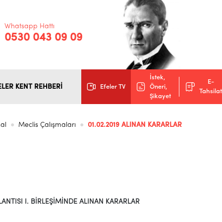
Whatsapp Hattı
0530 043 09 09
İstek,
E-
ELER KENT REHBERİ
Efeler TV
Öneri,
Tahsilat
Şikayet
al
Meclis Çalışmaları
01.02.2019 ALINAN KARARLAR
ANTISI I. BİRLEŞİMİNDE ALINAN KARARLAR