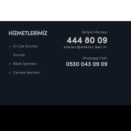
İletişim Merkezi
HİZMETLERİMİZ
444 80 09
En Çok Sorulan
efeler@efeler.bel.tr
Sorular
Whatsapp Hattı
0530 043 09 09
Nikah İşlemleri
Cenaze İşlemleri