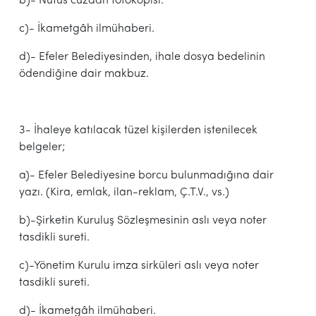
b)- Nüfus cüzdan fotokopisi.
c)- İkametgâh ilmühaberi.
d)- Efeler Belediyesinden, ihale dosya bedelinin
ödendiğine dair makbuz.
3- İhaleye katılacak tüzel kişilerden istenilecek
belgeler;
a)- Efeler Belediyesine borcu bulunmadığına dair
yazı. (Kira, emlak, ilan-reklam, Ç.T.V., vs.)
b)-Şirketin Kuruluş Sözleşmesinin aslı veya noter
tasdikli sureti.
c)-Yönetim Kurulu imza sirküleri aslı veya noter
tasdikli sureti.
d)- İkametgâh ilmühaberi.