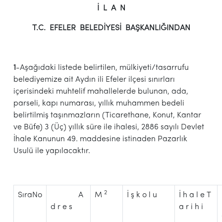
İ L A N
T.C. EFELER BELEDİYESİ BAŞKANLIĞINDAN
1
-Aşağıdaki listede belirtilen, mülkiyeti/tasarrufu
belediyemize ait Aydın ili Efeler ilçesi sınırları
içerisindeki muhtelif mahallelerde bulunan, ada,
parseli, kapı numarası, yıllık muhammen bedeli
belirtilmiş taşınmazların (Ticarethane, Konut, Kantar
ve Büfe) 3 (Üç) yıllık süre ile ihalesi, 2886 sayılı Devlet
İhale Kanunun 49. maddesine istinaden Pazarlık
Usulü ile yapılacaktır.
2
SıraNo
A
M
İ ş k o l u
İ h a l e T
d r e s
a r i h i