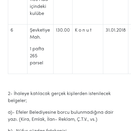
içindeki
kulübe
6
Şevketiye
130.00
K o n u t
31.01.2018
Mah.
1 pafta
265
parsel
2- İhaleye katılacak gerçek kişilerden istenilecek
belgeler;
a)- Efeler Belediyesine borcu bulunmadığına dair
yazı. (Kira, Emlak, İlan- Reklam, Ç.T.V., vs.)