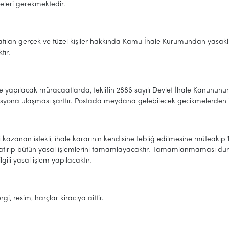
eleri gerekmektedir.
atılan gerçek ve tüzel kişiler hakkında Kamu İhale Kurumundan yasaklılı
tır.
le yapılacak müracaatlarda, teklifin 2886 sayılı Devlet İhale Kanunun
syona ulaşması şarttır. Postada meydana gelebilecek gecikmelerden is
i kazanan istekli, ihale kararının kendisine tebliğ edilmesine müteakip 1
yatırıp bütün yasal işlemlerini tamamlayacaktır. Tamamlanmaması duru
lgili yasal işlem yapılacaktır.
gi, resim, harçlar kiracıya aittir.