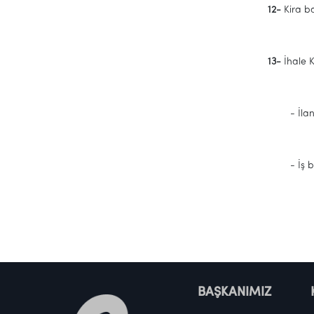
12-
Kira ba
13-
İhale 
- İlan o
- İş bu i
BAŞKANIMIZ