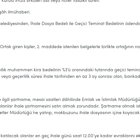
Kurulu imza sirküleri aslı veya noter tasdikli sureti.
gâh ilmühaberi.
Belediyesinden, İhale Dosya Bedeli ile Geçici Teminat Bedelinin öden
Ortak giren kişiler, 2. maddede istenilen belgelerle birlikte ortağının 
yıllık muhammen kira bedelinin %3’ü oranındaki tutarında geçici temi
lir veya geçerlilik süresi ihale tarihinden en az 3 ay sonrası olan, bank
le ilgili şartname, mesai saatleri dâhilinde Emlak ve İstimlak Müdürlüğü 
olanlar ihale şartnamesini satın almak zorundadır. Şartname almak is
tler Müdürlüğü ҆ne yatırıp, makbuzunu ihale dosyasının içine koyacakl
katılacak olanlar en geç ihale günü saat 12.00’ye kadar evraklarını ek