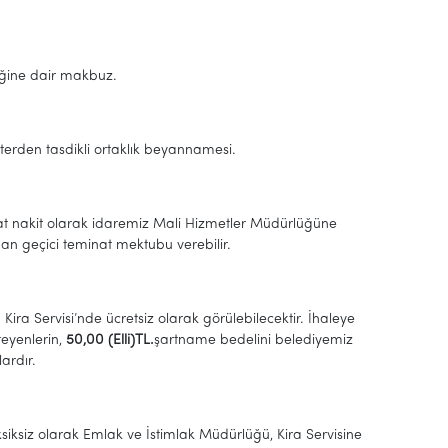
diğine dair makbuz.
noterden tasdikli ortaklık beyannamesi.
nat nakit olarak idaremiz Mali Hizmetler Müdürlüğüne
adan geçici teminat mektubu verebilir.
Kira Servisi’nde ücretsiz olarak görülebilecektir. İhaleye
teyenlerin,
50,00 (Elli)TL.
şartname bedelini belediyemiz
ardır.
siksiz olarak Emlak ve İstimlak Müdürlüğü, Kira Servisine