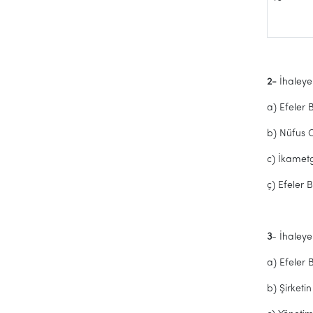
2-
İhaleye 
a) Efeler 
b) Nüfus C
c) İkamet
ç) Efeler 
3
- İhaleye
a) Efeler 
b) Şirketin