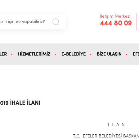
İletişim Merkezi
444 80 09
LER
HİZMETLERİMİZ
E-BELEDİYE
BİZE ULAŞIN
EF
019 İHALE İLANI
İ L A N
T.C. EFELER BELEDİYESİ BAŞKA