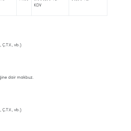
KDV
Ç.T.V., vb.)
iğine dair makbuz.
Ç.T.V., vb.)