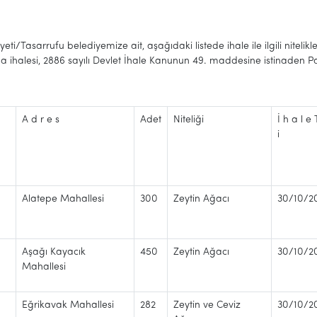
yeti/Tasarrufu belediyemize ait, aşağıdaki listede ihale ile ilgili nitelikl
ma ihalesi, 2886 sayılı Devlet İhale Kanunun 49. maddesine istinaden Paz
A d r e s
Adet
Niteliği
İ h a l e 
i
Alatepe Mahallesi
300
Zeytin Ağacı
30/10/2
Aşağı Kayacık
450
Zeytin Ağacı
30/10/2
Mahallesi
Eğrikavak Mahallesi
282
Zeytin ve Ceviz
30/10/2