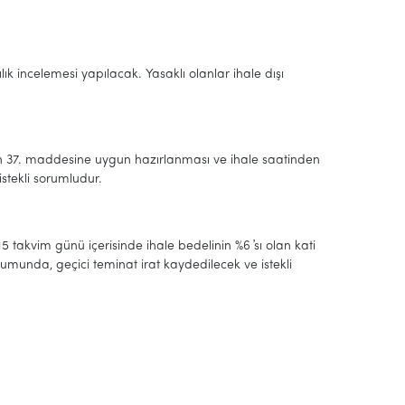
k incelemesi yapılacak. Yasaklı olanlar ihale dışı
un 37. maddesine uygun hazırlanması ve ihale saatinden
tekli sorumludur.
5 takvim günü içerisinde ihale bedelinin %6 ҆sı olan kati
munda, geçici teminat irat kaydedilecek ve istekli