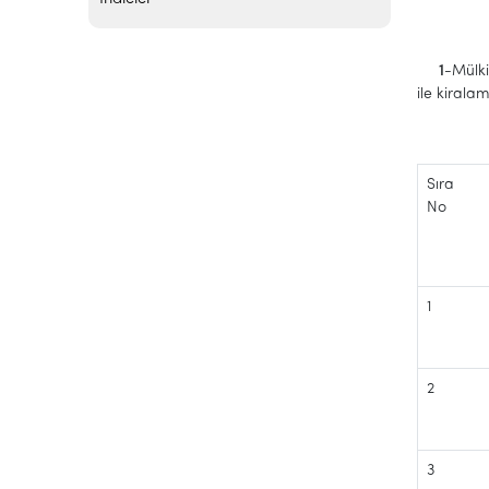
1
-Mülki
ile kirala
Sıra
No
1
2
3