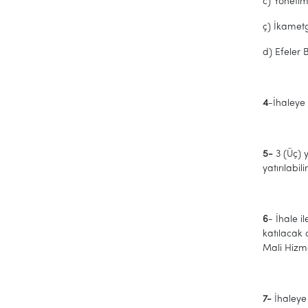
c) Yönetim 
ç) İkamet
d) Efeler 
4
-İhaleye 
5-
3 (Üç) 
yatırılabi
6
- İhale i
katılacak 
Mali Hizme
7-
İhaleye 