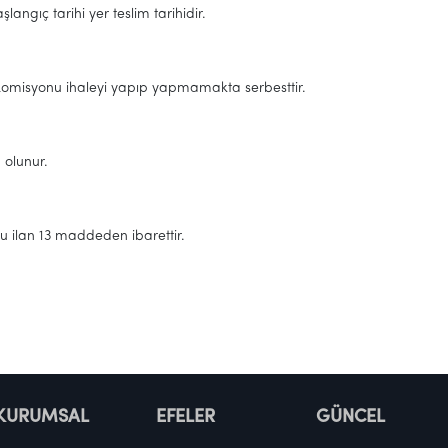
şlangıç tarihi yer teslim tarihidir.
Komisyonu ihaleyi yapıp yapmamakta serbesttir.
lunur.
lan 13 maddeden ibarettir.
KURUMSAL
EFELER
GÜNCEL