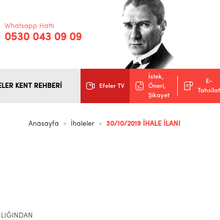
Whatsapp Hattı
0530 043 09 09
İstek,
E-
ELER KENT REHBERİ
Efeler TV
Öneri,
Tahsilat
Şikayet
Anasayfa
İhaleler
30/10/2019 İHALE İLANI
NLIĞINDAN