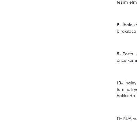
teslim etm
8-
İhale k
bırakılacak
9-
Posta i
önce komi
10-
İhaley
teminatı 
hakkında i
11-
KDV, ver