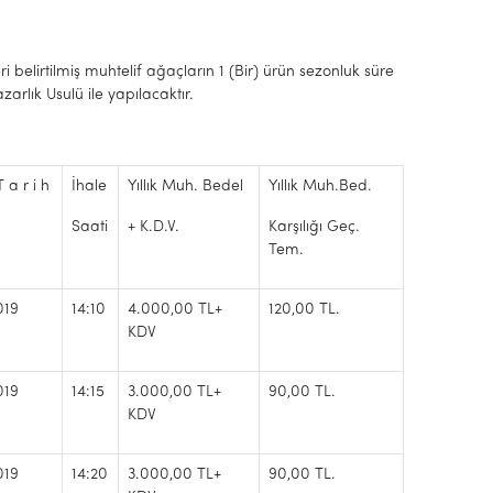
eri belirtilmiş muhtelif ağaçların 1 (Bir) ürün sezonluk süre
arlık Usulü ile yapılacaktır.
T a r i h
İhale
Yıllık Muh. Bedel
Yıllık Muh.Bed.
Saati
+ K.D.V.
Karşılığı Geç.
Tem.
019
14:10
4.000,00 TL
+
120,00 TL.
KDV
019
14:15
3.000,00 TL
+
90,00 TL.
KDV
019
14:20
3.000,00 TL
+
90,00 TL.