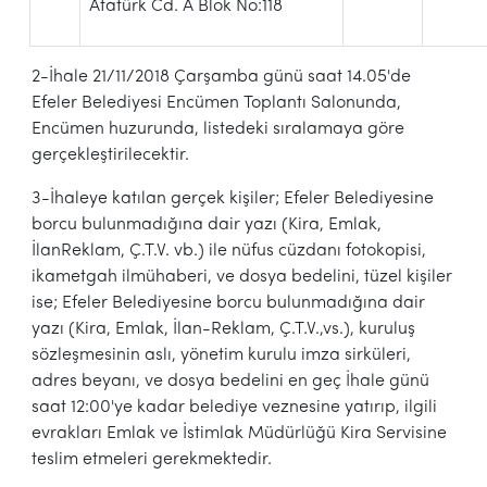
Atatürk Cd. A Blok No:118
2-İhale 21/11/2018 Çarşamba günü saat 14.05'de
Efeler Belediyesi Encümen Toplantı Salonunda,
Encümen huzurunda, listedeki sıralamaya göre
gerçekleştirilecektir.
3-İhaleye katılan gerçek kişiler; Efeler Belediyesine
borcu bulunmadığına dair yazı (Kira, Emlak,
İlanReklam, Ç.T.V. vb.) ile nüfus cüzdanı fotokopisi,
ikametgah ilmühaberi, ve dosya bedelini, tüzel kişiler
ise; Efeler Belediyesine borcu bulunmadığına dair
yazı (Kira, Emlak, İlan-Reklam, Ç.T.V.,vs.), kuruluş
sözleşmesinin aslı, yönetim kurulu imza sirküleri,
adres beyanı, ve dosya bedelini en geç İhale günü
saat 12:00'ye kadar belediye veznesine yatırıp, ilgili
evrakları Emlak ve İstimlak Müdürlüğü Kira Servisine
teslim etmeleri gerekmektedir.