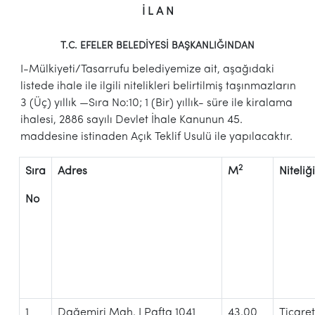
İ L A N
T.C. EFELER BELEDİYESİ BAŞKANLIĞINDAN
I-Mülkiyeti/Tasarrufu belediyemize ait, aşağıdaki
listede ihale ile ilgili nitelikleri belirtilmiş taşınmazların
3 (Üç) yıllık —Sıra No:10; 1 (Bir) yıllık- süre ile kiralama
ihalesi, 2886 sayılı Devlet İhale Kanunun 45.
maddesine istinaden Açık Teklif Usulü ile yapılacaktır.
2
Sıra
Adres
M
Niteliği
No
1
Dağemiri Mah. I Pafta 1041
43.00
Ticare