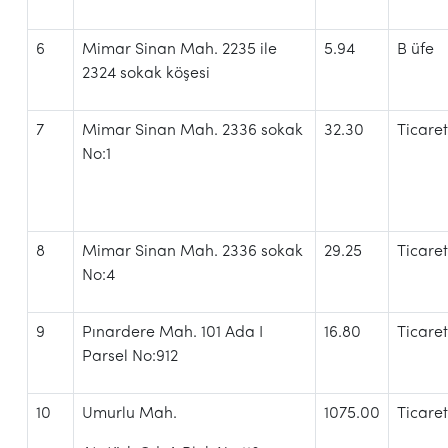
6
Mimar Sinan Mah. 2235 ile
5.94
B üfe
2324 sokak köşesi
7
Mimar Sinan Mah. 2336 sokak
32.30
Ticare
No:1
8
Mimar Sinan Mah. 2336 sokak
29.25
Ticare
No:4
9
Pınardere Mah. 101 Ada I
16.80
Ticare
Parsel No:912
10
Umurlu Mah.
1075.00
Ticare