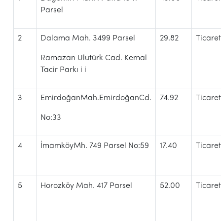
Parsel
2
Dalama Mah. 3499 Parsel
29.82
Ticare
Ramazan Ulutürk Cad. Kemal
Tacir Parkı i i
3
EmirdoğanMah.EmirdoğanCd.
74.92
Ticare
No:33
4
İmamköyMh. 749 Parsel No:59
17.40
Ticare
5
Horozköy Mah. 417 Parsel
52.00
Ticare