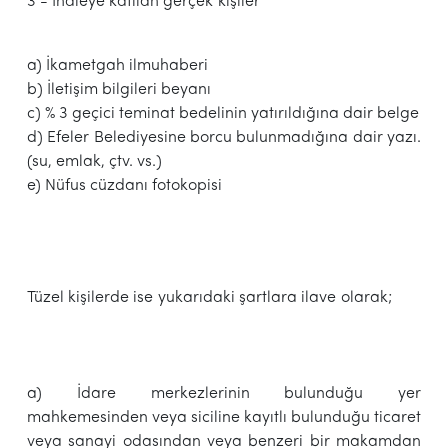
3 - İhaleye katılan gerçek kişiler
a) İkametgah ilmuhaberi
b) İletişim bilgileri beyanı
c) % 3 geçici teminat bedelinin yatırıldığına dair belge
d) Efeler Belediyesine borcu bulunmadığına dair yazı.
(su, emlak, çtv. vs.)
e) Nüfus cüzdanı fotokopisi
Tüzel kişilerde ise yukarıdaki şartlara ilave olarak;
a) İdare merkezlerinin bulunduğu yer
mahkemesinden veya siciline kayıtlı bulunduğu ticaret
veya sanayi odasından veya benzeri bir makamdan