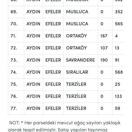
69.
AYDIN
EFELER
MUSLUCA
0
352
70.
AYDIN
EFELER
MUSLUCA
0
565
71.
AYDIN
EFELER
ORTAKÖY
167
4
72.
AYDIN
EFELER
ORTAKÖY
107
13
73.
AYDIN
EFELER
SAVRANDERE
190
91
74.
AYDIN
EFELER
SIRALILAR
0
568
75.
AYDIN
EFELER
TERZİLER
0
25
76.
AYDIN
EFELER
TERZİLER
0
133
77.
AYDIN
EFELER
TERZİLER
0
59
NOT: * Her parseldeki mevcut ağaç sayıları yaklaşık
olarak tespit edilmiştir. Satışı yapılan taşınmaz