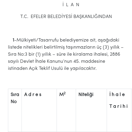
İ L A N
T.C. EFELER BELEDİYESİ BAŞKANLIĞINDAN
1
-Mülkiyeti/Tasarrufu belediyemize ait, aşağıdaki
listede nitelikleri belirtilmiş taşınmazların üç (3) yıllık –
Sıra No:3 bir (1) yıllık – süre ile kiralama ihalesi, 2886
sayılı Devlet İhale Kanunu’nun 45. maddesine
istinaden Açık Teklif Usulü ile yapılacaktır.
2
Sıra
A d r e s
M
Niteliği
İ h a l e
No
T a r i h i