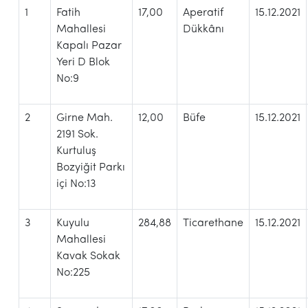
1
Fatih
17,00
Aperatif
15.12.2021
Mahallesi
Dükkânı
Kapalı Pazar
Yeri D Blok
No:9
2
Girne Mah.
12,00
Büfe
15.12.2021
2191 Sok.
Kurtuluş
Bozyiğit Parkı
içi No:13
3
Kuyulu
284,88
Ticarethane
15.12.2021
Mahallesi
Kavak Sokak
No:225