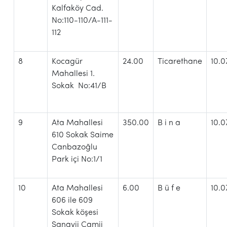
Kalfaköy Cad.
No:110-110/A-111-
112
8
Kocagür
24.00
Ticarethane
10.0
Mahallesi 1.
Sokak No:41/B
9
Ata Mahallesi
350.00
B i n a
10.0
610 Sokak Saime
Canbazoğlu
Park içi No:1/1
10
Ata Mahallesi
6.00
B ü f e
10.0
606 ile 609
Sokak köşesi
Sanayii Camii