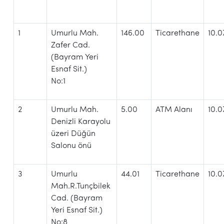
1
Umurlu Mah.
146.00
Ticarethane
10.0
Zafer Cad.
(Bayram Yeri
Esnaf Sit.)
No:1
2
Umurlu Mah.
5.00
ATM Alanı
10.0
Denizli Karayolu
üzeri Düğün
Salonu önü
3
Umurlu
44.01
Ticarethane
10.0
Mah.R.Tunçbilek
Cad. (Bayram
Yeri Esnaf Sit.)
No:8