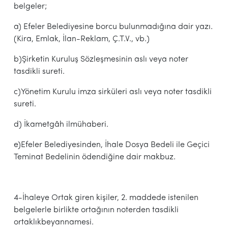
belgeler;
a) Efeler Belediyesine borcu bulunmadığına dair yazı.
(Kira, Emlak, İlan-Reklam, Ç.T.V., vb.)
b)Şirketin Kuruluş Sözleşmesinin aslı veya noter
tasdikli sureti.
c)Yönetim Kurulu imza sirküleri aslı veya noter tasdikli
sureti.
d) İkametgâh ilmühaberi.
e)Efeler Belediyesinden, İhale Dosya Bedeli ile Geçici
Teminat Bedelinin ödendiğine dair makbuz.
4-İhaleye Ortak giren kişiler, 2. maddede istenilen
belgelerle birlikte ortağının noterden tasdikli
ortaklıkbeyannamesi.