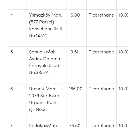
4
Yılmazköy Mah.
16.00
Ticarethane
10.0
(577 Parsel)
Kahvehane üstü
No:147/C
5
Şahnalı Mah.
19.61
Ticarethane
10.0
Aydın-Dalama
Karayolu üzeri
No:338/A
6
Umurlu Mah.
186.00
Ticarethane
10.0
2079 Sok.Bekir
Urgancı Parkı
içi No:2
7
KalfaköyMah.
78.50
Ticarethane
10.0