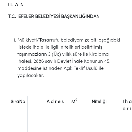
İ L A N
T.C. EFELER BELEDİYESİ BAŞKANLIĞINDAN
Mülkiyeti/Tasarrufu belediyemize ait, aşağıdaki
listede ihale ile ilgili nitelikleri belirtilmiş
taşınmazların 3 (Üç) yıllık süre ile kiralama
ihalesi, 2886 sayılı Devlet İhale Kanunun 45.
maddesine istinaden Açık Teklif Usulü ile
yapılacaktır.
2
SıraNo
A d r e s
Niteliği
İ h a
M
a r i