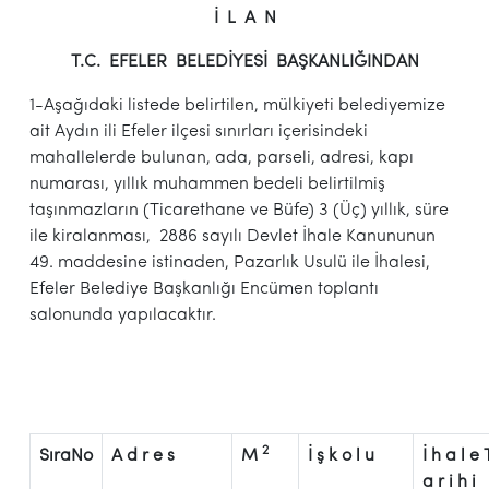
İ L A N
T.C. EFELER BELEDİYESİ BAŞKANLIĞINDAN
1-Aşağıdaki listede belirtilen, mülkiyeti belediyemize
ait Aydın ili Efeler ilçesi sınırları içerisindeki
mahallelerde bulunan, ada, parseli, adresi, kapı
numarası, yıllık muhammen bedeli belirtilmiş
taşınmazların (Ticarethane ve Büfe) 3 (Üç) yıllık, süre
ile kiralanması, 2886 sayılı Devlet İhale Kanununun
49. maddesine istinaden, Pazarlık Usulü ile İhalesi,
Efeler Belediye Başkanlığı Encümen toplantı
salonunda yapılacaktır.
2
SıraNo
A d r e s
M
İ ş k o l u
İ h a l e 
a r i h i