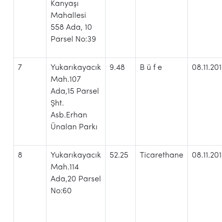
Kanyaşı
Mahallesi
558 Ada, 10
Parsel No:39
7
Yukarıkayacık
9.48
B ü f e
08.11.20
Mah.107
Ada,15 Parsel
Şht.
Asb.Erhan
Ünalan Parkı
8
Yukarıkayacık
52.25
Ticarethane
08.11.20
Mah.114
Ada,20 Parsel
No:60