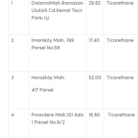
1
DalamaMah.Ramazan
29.82
Ticarethane
Ulutürk Cd.Kemal Tacir
Parkı içi
2
İmamköy Mah. 749
17.40
Ticarethane
Parsel No:59
3
Horozköy Mah.
52.00
Ticarethane
417 Parsel
4
Pınardere Mah.101 Ada
16.80
Ticarethane
1 Parsel No:9/2