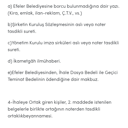
a) Efeler Belediyesine borcu bulunmadığına dair yazı.
(Kira, emlak, ilan-reklam, Ç.T.V., vs.)
b)Şirketin Kuruluş Sözleşmesinin aslı veya noter
tasdikli sureti.
c)Yönetim Kurulu imza sirküleri aslı veya noter tasdikli
sureti.
d) İkametgâh ilmühaberi.
e)Efeler Belediyesinden, İhale Dosya Bedeli ile Geçici
Teminat Bedelinin ödendiğine dair makbuz.
4-İhaleye Ortak giren kişiler, 2. maddede istenilen
belgelerle birlikte ortağının noterden tasdikli
ortaklıkbeyannamesi.