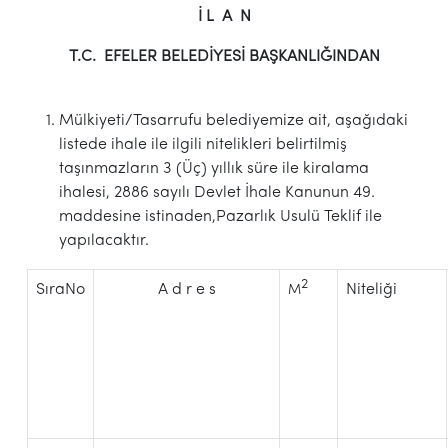
İ L A N
T.C. EFELER BELEDİYESİ BAŞKANLIĞINDAN
Mülkiyeti/Tasarrufu belediyemize ait, aşağıdaki
listede ihale ile ilgili nitelikleri belirtilmiş
taşınmazların 3 (Üç) yıllık süre ile kiralama
ihalesi, 2886 sayılı Devlet İhale Kanunun 49.
maddesine istinaden,Pazarlık Usulü Teklif ile
yapılacaktır.
2
SıraNo
A d r e s
Niteliği
M