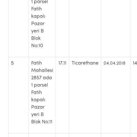
1 parsel
Fatih
kapalı
Pazar
yeri B
Blok
No:10
5
Fatih
17.11
Ticarethane
1
04.04.2018
Mahallesi
2857 ada
1 parsel
Fatih
kapalı
Pazar
yeri B
Blok No:11