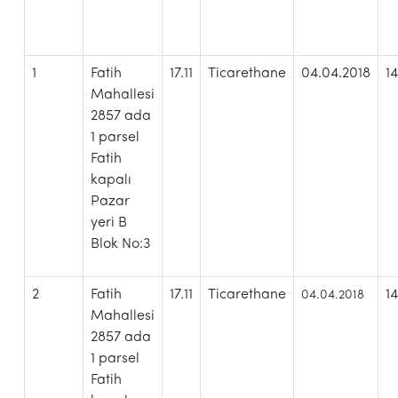
1
Fatih
17.11
Ticarethane
04.04.2018
1
Mahallesi
2857 ada
1 parsel
Fatih
kapalı
Pazar
yeri B
Blok No:3
2
Fatih
17.11
Ticarethane
1
04.04.2018
Mahallesi
2857 ada
1 parsel
Fatih