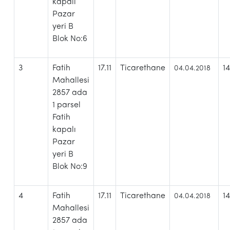
kapalı
Pazar
yeri B
Blok No:6
3
Fatih
17.11
Ticarethane
1
04.04.2018
Mahallesi
2857 ada
1 parsel
Fatih
kapalı
Pazar
yeri B
Blok No:9
4
Fatih
17.11
Ticarethane
1
04.04.2018
Mahallesi
2857 ada