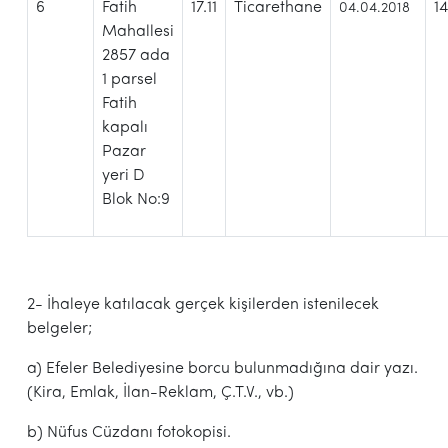
6
Fatih
17.11
Ticarethane
1
04.04.2018
Mahallesi
2857 ada
1 parsel
Fatih
kapalı
Pazar
yeri D
Blok No:9
2- İhaleye katılacak gerçek kişilerden istenilecek
belgeler;
a) Efeler Belediyesine borcu bulunmadığına dair yazı.
(Kira, Emlak, İlan-Reklam, Ç.T.V., vb.)
b) Nüfus Cüzdanı fotokopisi.