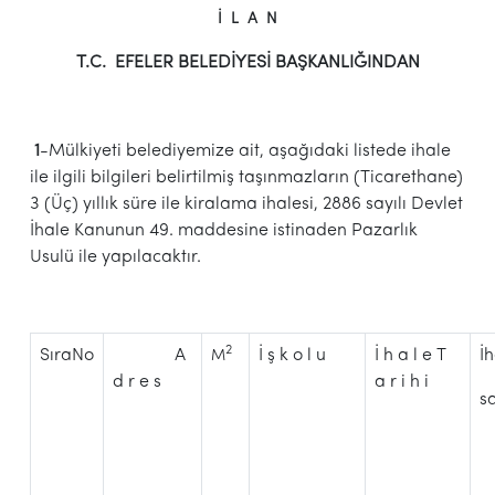
İ L A N
T.C. EFELER BELEDİYESİ BAŞKANLIĞINDAN
1
-Mülkiyeti belediyemize ait, aşağıdaki listede ihale
ile ilgili bilgileri belirtilmiş taşınmazların (Ticarethane)
3 (Üç) yıllık süre ile kiralama ihalesi, 2886 sayılı Devlet
İhale Kanunun 49. maddesine istinaden Pazarlık
Usulü ile yapılacaktır.
2
SıraNo
A
İ ş k o l u
İ h a l e T
İ
M
d r e s
a r i h i
s