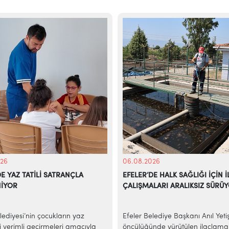
26
06.08.2026
DE YAZ TATİLİ SATRANÇLA
EFELER’DE HALK SAĞLIĞI İÇİN
NİYOR
ÇALIŞMALARI ARALIKSIZ SÜRÜ
lediyesi’nin çocukların yaz
Efeler Belediye Başkanı Anıl Yetiş
 verimli geçirmeleri amacıyla
öncülüğünde yürütülen ilaçlama