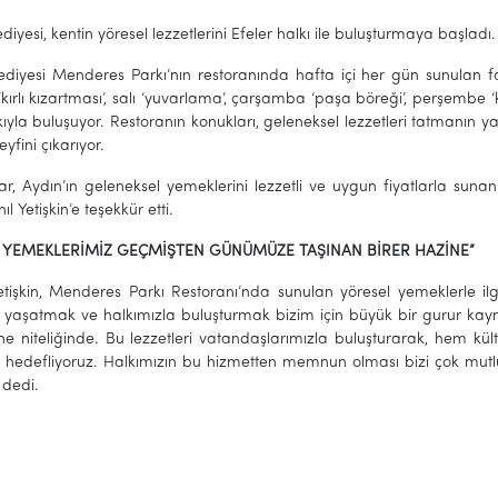
ediyesi, kentin yöresel lezzetlerini Efeler halkı ile buluşturmaya başladı.
ediyesi Menderes Parkı’nın restoranında hafta içi her gün sunulan fa
‘kırlı kızartması’, salı ‘yuvarlama’, çarşamba ‘paşa böreği’, perşembe ‘
kıyla buluşuyor. Restoranın konukları, geleneksel lezzetleri tatmanın ya
yfini çıkarıyor.
r, Aydın’ın geleneksel yemeklerini lezzetli ve uygun fiyatlarla sunan
l Yetişkin’e teşekkür etti.
 YEMEKLERİMİZ GEÇMİŞTEN GÜNÜMÜZE TAŞINAN BİRER HAZİNE”
tişkin, Menderes Parkı Restoranı’nda sunulan yöresel yemeklerle ilgil
ı yaşatmak ve halkımızla buluşturmak bizim için büyük bir gurur ka
ne niteliğinde. Bu lezzetleri vatandaşlarımızla buluşturarak, hem kül
 hedefliyoruz. Halkımızın bu hizmetten memnun olması bizi çok mutlu
 dedi.