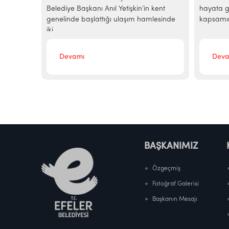
alışmalara
Belediye Başkanı Anıl Yetişkin’in kent
hayata ge
genelinde başlattığı ulaşım hamlesinde
kapsamın
iki...
Devamı
Deva
BAŞKANIMIZ
Özgeçmiş
Fotoğraf Galerisi
Başkanın Mesajı