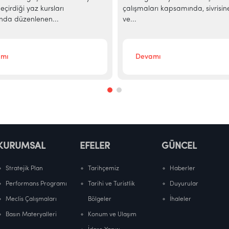
çirdiği yaz kursları
çalışmaları kapsamında, sivrisin
da düzenlenen...
ve...
mı
Devamı
KURUMSAL
EFELER
GÜNCEL
Stratejik Plan
Tarihçemiz
Haberler
Performans Programı
Tarihi ve Turistlik
Duyurular
Meclis Çalışmaları
Bölgeler
İhaleler
Basın Materyalleri
Konum ve Ulaşım