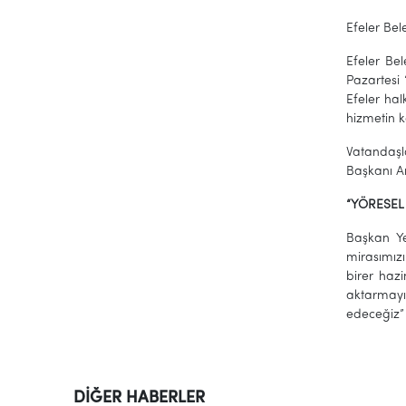
Efeler Bel
Efeler Bel
Pazartesi 
Efeler hal
hizmetin ke
Vatandaşla
Başkanı Anı
“YÖRESEL
Başkan Ye
mirasımız
birer hazi
aktarmayı
edeceğiz”
DİĞER HABERLER