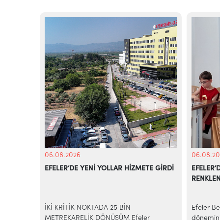
06.08.2026
06.08.20
OGA VE
EFELER’DE YENİ YOLLAR HİZMETE GİRDİ
EFELER’
RENKLE
şkin, kent
İKİ KRİTİK NOKTADA 25 BİN
Efeler Be
 yaşam ve
METREKARELİK DÖNÜŞÜM Efeler
dönemini