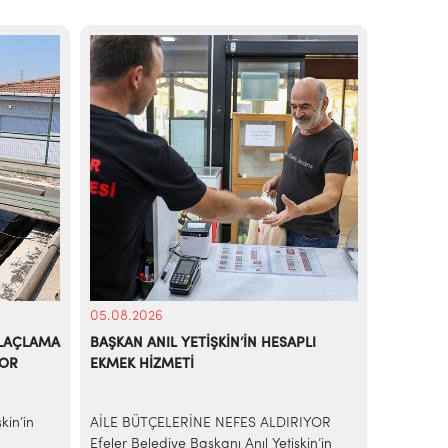
05.08.2026
04.08.20
 İLAÇLAMA
BAŞKAN ANIL YETİŞKİN’İN HESAPLI
EFELER’
YOR
EKMEK HİZMETİ
ÇALIŞMA
PINARDE
kin’in
AİLE BÜTÇELERİNE NEFES ALDIRIYOR
Efeler Be
Efeler Belediye Başkanı Anıl Yetişkin’in
sürdürdü