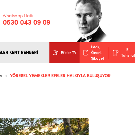
Whatsapp Hattı
0530 043 09 09
İstek,
E-
ELER KENT REHBERİ
Efeler TV
Öneri,
Tahsilat
Şikayet
er
YÖRESEL YEMEKLER EFELER HALKIYLA BULUŞUYOR