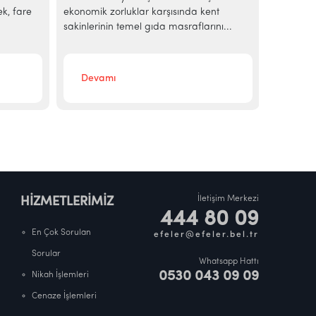
ek, fare
ekonomik zorluklar karşısında kent
aralıksız
sakinlerinin temel gıda masraflarını...
Başkanı A
Devamı
Deva
İletişim Merkezi
HİZMETLERİMİZ
444 80 09
En Çok Sorulan
efeler@efeler.bel.tr
Sorular
Whatsapp Hattı
0530 043 09 09
Nikah İşlemleri
Cenaze İşlemleri