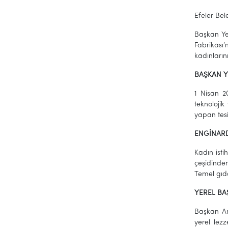
Efeler Bel
Başkan Yet
Fabrikası’
kadınların
BAŞKAN 
1 Nisan 2
teknoloji
yapan tesi
ENGİNARD
Kadın isti
çeşidinden
Temel gıda
YEREL BA
Başkan Anı
yerel lez