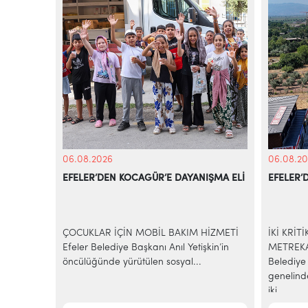
06.08.2026
06.08.20
EFELER’DEN KOCAGÜR’E DAYANIŞMA ELİ
EFELER’
KİYE’NİN
azilerinde
ÇOCUKLAR İÇİN MOBİL BAKIM HİZMETİ
İKİ KRİT
e-ticaret
Efeler Belediye Başkanı Anıl Yetişkin’in
METREKA
..
öncülüğünde yürütülen sosyal...
Belediye 
genelind
iki...