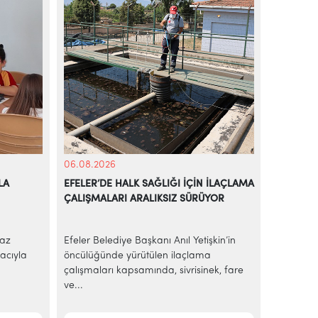
06.08.2026
05.08.20
LA
EFELER’DE HALK SAĞLIĞI İÇİN İLAÇLAMA
BAŞKAN A
ÇALIŞMALARI ARALIKSIZ SÜRÜYOR
EKMEK H
yaz
Efeler Belediye Başkanı Anıl Yetişkin’in
AİLE BÜ
acıyla
öncülüğünde yürütülen ilaçlama
Efeler Be
çalışmaları kapsamında, sivrisinek, fare
ekonomik 
ve...
sakinleri