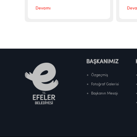
Devamı
Deva
BAŞKANIMIZ
Özgeçmiş
Fotoğraf Galerisi
Başkanın Mesajı