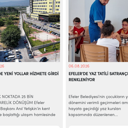
26
06.08.2026
DE YENİ YOLLAR HİZMETE GİRDİ
EFELER’DE YAZ TATİLİ SATRANÇ
RENKLENİYOR
İK NOKTADA 25 BİN
Efeler Belediyesi’nin çocukların 
RELİK DÖNÜŞÜM Efeler
dönemini verimli geçirmeleri am
Başkanı Anıl Yetişkin’in kent
hayata geçirdiği yaz kursları
e başlattığı ulaşım hamlesinde
kapsamında düzenlenen...