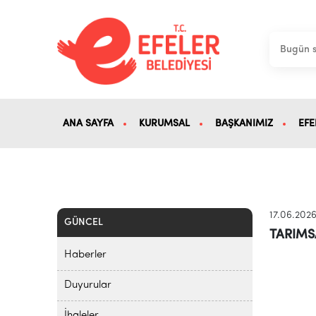
ANA SAYFA
KURUMSAL
BAŞKANIMIZ
EFE
17.06.202
GÜNCEL
TARIMS
Haberler
Duyurular
İhaleler