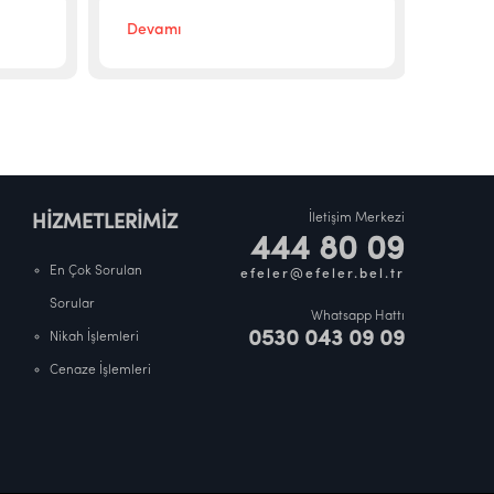
Devamı
Deva
İletişim Merkezi
HİZMETLERİMİZ
444 80 09
En Çok Sorulan
efeler@efeler.bel.tr
Sorular
Whatsapp Hattı
0530 043 09 09
Nikah İşlemleri
Cenaze İşlemleri