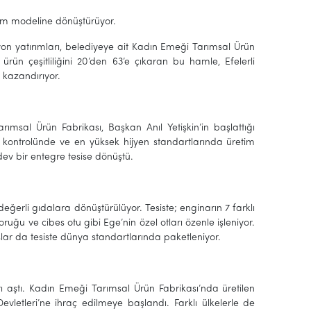
retim modeline dönüştürüyor.
yon yatırımları, belediyeye ait Kadın Emeği Tarımsal Ürün
ürün çeşitliliğini 20’den 63’e çıkaran bu hamle, Efelerli
 kazandırıyor.
ımsal Ürün Fabrikası, Başkan Anıl Yetişkin’in başlattığı
kontrolünde ve en yüksek hijyen standartlarında üretim
 dev bir entegre tesise dönüştü.
ğerli gıdalara dönüştürülüyor. Tesiste; enginarın 7 farklı
ruğu ve cibes otu gibi Ege’nin özel otları özenle işleniyor.
lar da tesiste dünya standartlarında paketleniyor.
ları aştı. Kadın Emeği Tarımsal Ürün Fabrikası’nda üretilen
vletleri’ne ihraç edilmeye başlandı. Farklı ülkelerle de