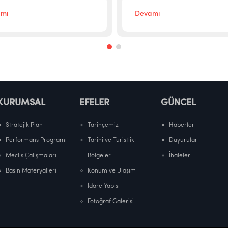
mı
Devamı
KURUMSAL
EFELER
GÜNCEL
Stratejik Plan
Tarihçemiz
Haberler
Performans Programı
Tarihi ve Turistlik
Duyurular
Meclis Çalışmaları
Bölgeler
İhaleler
Basın Materyalleri
Konum ve Ulaşım
İdare Yapısı
Fotoğraf Galerisi