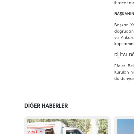
ihracat ma
BAŞKANIN
Başkan Yet
doğrudan 
ve Ankara
kapsamında
DİJİTAL 
Efeler Be
Kurulan hı
de dünyanın
DİĞER HABERLER