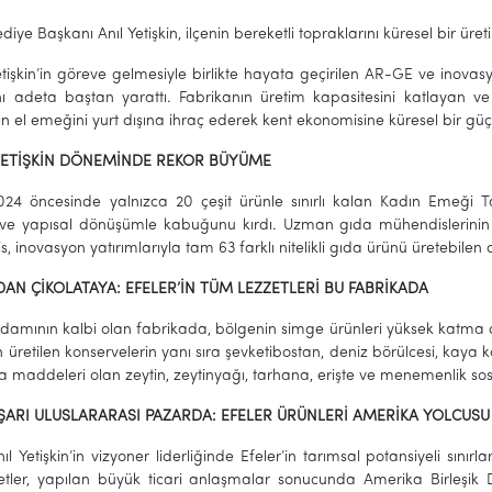
ediye Başkanı Anıl Yetişkin, ilçenin bereketli topraklarını küresel bir ü
işkin’in göreve gelmesiyle birlikte hayata geçirilen AR-GE ve inovas
nı adeta baştan yarattı. Fabrikanın üretim kapasitesini katlayan ve 
ın el emeğini yurt dışına ihraç ederek kent ekonomisine küresel bir güç
YETİŞKİN DÖNEMİNDE REKOR BÜYÜME
024 öncesinde yalnızca 20 çeşit ürünle sınırlı kalan Kadın Emeği Tar
k ve yapısal dönüşümle kabuğunu kırdı. Uzman gıda mühendislerinin 
s, inovasyon yatırımlarıyla tam 63 farklı nitelikli gıda ürünü üretebilen
AN ÇİKOLATAYA: EFELER’İN TÜM LEZZETLERİ BU FABRİKADA
hdamının kalbi olan fabrikada, bölgenin simge ürünleri yüksek katma de
 üretilen konservelerin yanı sıra şevketibostan, deniz börülcesi, kaya ko
 maddeleri olan zeytin, zeytinyağı, tarhana, erişte ve menemenlik sos
ŞARI ULUSLARARASI PAZARDA: EFELER ÜRÜNLERİ AMERİKA YOLCUSU
l Yetişkin’in vizyoner liderliğinde Efeler’in tarımsal potansiyeli sınır
zetler, yapılan büyük ticari anlaşmalar sonucunda Amerika Birleşik De