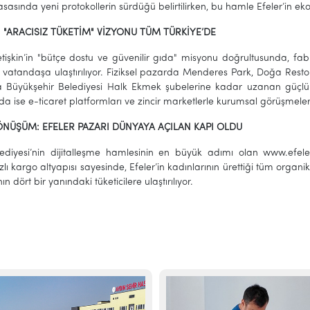
sasında yeni protokollerin sürdüğü belirtilirken, bu hamle Efeler’in ek
 "ARACISIZ TÜKETİM" VİZYONU TÜM TÜRKİYE’DE
işkin’in "bütçe dostu ve güvenilir gıda" misyonu doğrultusunda, fabri
vatandaşa ulaştırılıyor. Fiziksel pazarda Menderes Park, Doğa Resto
 Büyükşehir Belediyesi Halk Ekmek şubelerine kadar uzanan güçlü b
 ise e-ticaret platformları ve zincir marketlerle kurumsal görüşmele
DÖNÜŞÜM: EFELER PAZARI DÜNYAYA AÇILAN KAPI OLDU
lediyesi’nin dijitalleşme hamlesinin en büyük adımı olan www.efel
zlı kargo altyapısı sayesinde, Efeler’in kadınlarının ürettiği tüm organ
 dört bir yanındaki tüketicilere ulaştırılıyor.