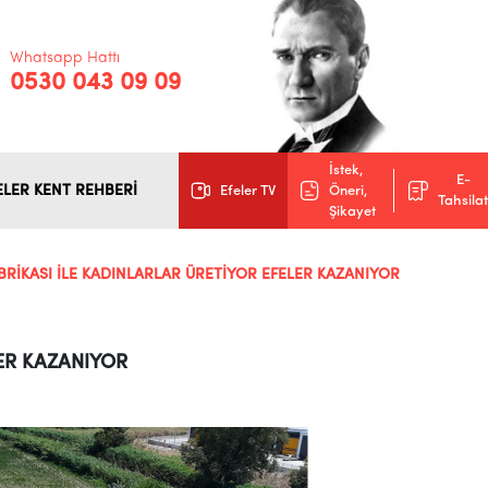
Whatsapp Hattı
0530 043 09 09
İstek,
E-
ELER KENT REHBERİ
Efeler TV
Öneri,
Tahsilat
Şikayet
BRİKASI İLE KADINLARLAR ÜRETİYOR EFELER KAZANIYOR
LER KAZANIYOR