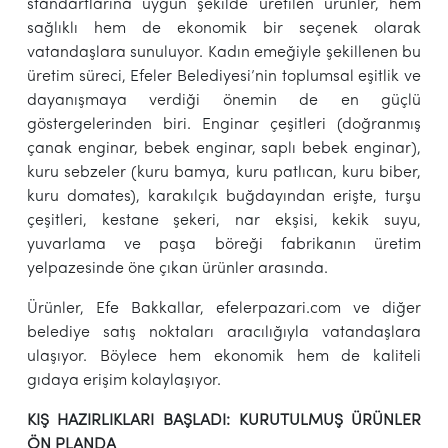
standartlarına uygun şekilde üretilen ürünler, hem
sağlıklı hem de ekonomik bir seçenek olarak
vatandaşlara sunuluyor. Kadın emeğiyle şekillenen bu
üretim süreci, Efeler Belediyesi’nin toplumsal eşitlik ve
dayanışmaya verdiği önemin de en güçlü
göstergelerinden biri. Enginar çeşitleri (doğranmış
çanak enginar, bebek enginar, saplı bebek enginar),
kuru sebzeler (kuru bamya, kuru patlıcan, kuru biber,
kuru domates), karakılçık buğdayından erişte, turşu
çeşitleri, kestane şekeri, nar ekşisi, kekik suyu,
yuvarlama ve paşa böreği fabrikanın üretim
yelpazesinde öne çıkan ürünler arasında.
Ürünler, Efe Bakkallar, efelerpazari.com ve diğer
belediye satış noktaları aracılığıyla vatandaşlara
ulaşıyor. Böylece hem ekonomik hem de kaliteli
gıdaya erişim kolaylaşıyor.
KIŞ HAZIRLIKLARI BAŞLADI: KURUTULMUŞ ÜRÜNLER
ÖN PLANDA