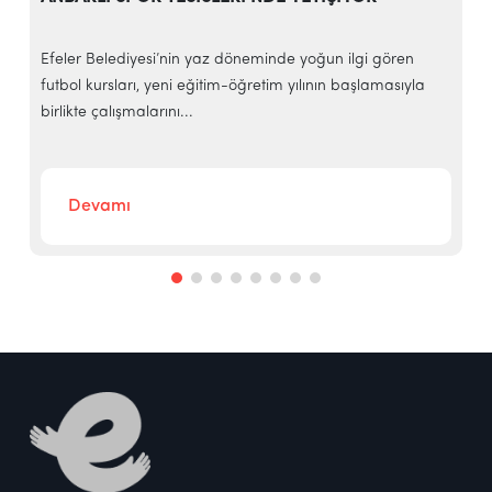
Efeler Belediyesi’nin yaz döneminde yoğun ilgi gören
E
futbol kursları, yeni eğitim-öğretim yılının başlamasıyla
t
birlikte çalışmalarını...
g
Devamı