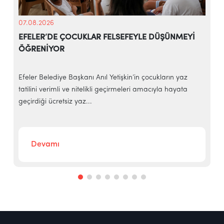
07.08.2026
EFELER’DE ÇOCUKLAR FELSEFEYLE DÜŞÜNMEYİ
ÖĞRENİYOR
e
Efeler Belediye Başkanı Anıl Yetişkin’in çocukların yaz
E
tatilini verimli ve nitelikli geçirmeleri amacıyla hayata
h
geçirdiği ücretsiz yaz...
‘
Devamı