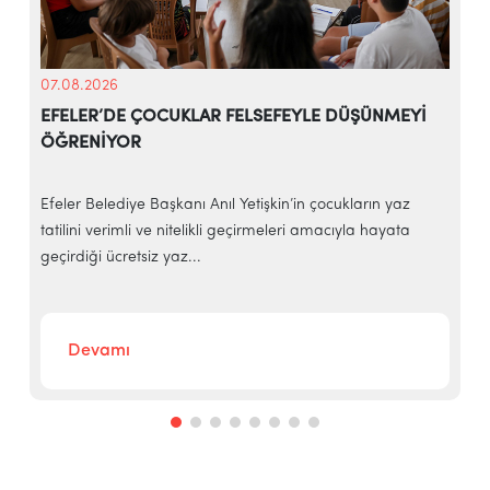
07.08.2026
EFELER’DE ÇOCUKLAR FELSEFEYLE DÜŞÜNMEYİ
ÖĞRENİYOR
e
Efeler Belediye Başkanı Anıl Yetişkin’in çocukların yaz
E
tatilini verimli ve nitelikli geçirmeleri amacıyla hayata
h
geçirdiği ücretsiz yaz...
‘
Devamı