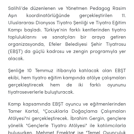
Salihli’de düzenlenen ve Yönetmen Pedagog Rasim
Aşın koordinatörlüğünde gerçekleştirilen 11.
Uluslararası Dionysos Tiyatro Şenliği ve Tiyatro Eğitim
Kampı başladı. Türkiye’nin farklı kentlerinden tiyatro
topluluklarını ve sanatçıları bir araya getiren
organizasyonda, Efeler Belediyesi Şehir Tiyatrosu
(EBŞT) da güçlü kadrosu ve zengin programıyla yer
alacak.
Şenliğe 10 Temmuz itibarıyla katılacak olan EBŞT
ekibi, hem tiyatro eğitim kampında atölye çalışmaları
gerçekleştirecek hem de iki farklı oyununu
tiyatroseverlerle buluşturacak.
Kamp kapsamında EBŞT oyuncu ve eğitmenlerinden
Tamer Kartal, "Çocuklarla Doğaçlama Çalışmaları
Atölyesi"ni gerçekleştirecek. İbrahim Gergin, gençlere
yönelik "Gençlerle Tiyatro Atölyesi" ile katılımcılarla
buluşurken, Mehmet Emekta
r
ise "Temel Oyunculuk