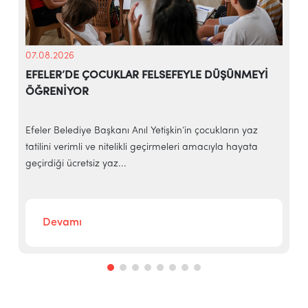
07.08.2026
EFELER’DE ÇOCUKLAR FELSEFEYLE DÜŞÜNMEYİ
ÖĞRENİYOR
e
Efeler Belediye Başkanı Anıl Yetişkin’in çocukların yaz
E
tatilini verimli ve nitelikli geçirmeleri amacıyla hayata
h
geçirdiği ücretsiz yaz...
‘
Devamı