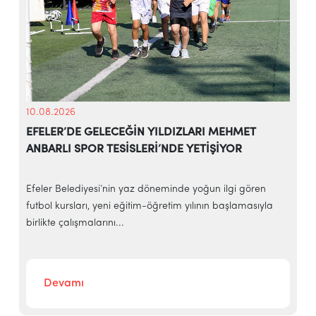
10.08.2026
EFELER’DE GELECEĞİN YILDIZLARI MEHMET
ANBARLI SPOR TESİSLERİ’NDE YETİŞİYOR
Efeler Belediyesi’nin yaz döneminde yoğun ilgi gören
E
futbol kursları, yeni eğitim-öğretim yılının başlamasıyla
t
birlikte çalışmalarını...
g
Devamı