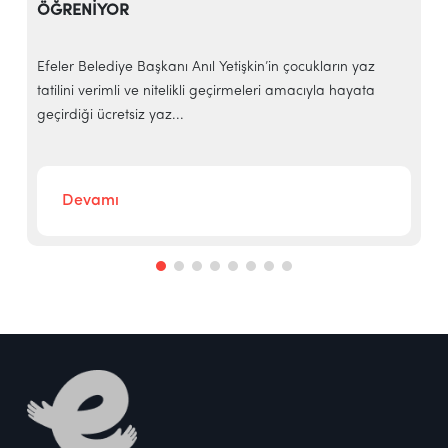
ÖĞRENİYOR
e
Efeler Belediye Başkanı Anıl Yetişkin’in çocukların yaz
E
tatilini verimli ve nitelikli geçirmeleri amacıyla hayata
h
geçirdiği ücretsiz yaz...
‘
Devamı