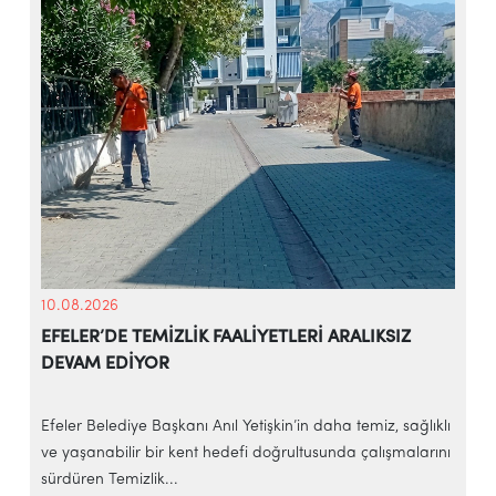
10.08.2026
EFELER’DE TEMİZLİK FAALİYETLERİ ARALIKSIZ
DEVAM EDİYOR
Efeler Belediye Başkanı Anıl Yetişkin’in daha temiz, sağlıklı
E
ve yaşanabilir bir kent hedefi doğrultusunda çalışmalarını
g
sürdüren Temizlik...
y