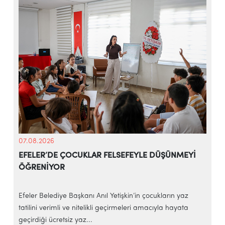
07.08.2026
EFELER’DE ÇOCUKLAR FELSEFEYLE DÜŞÜNMEYİ
ÖĞRENİYOR
e
Efeler Belediye Başkanı Anıl Yetişkin’in çocukların yaz
E
tatilini verimli ve nitelikli geçirmeleri amacıyla hayata
h
geçirdiği ücretsiz yaz...
‘