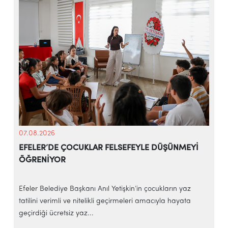
07.08.2026
EFELER’DE ÇOCUKLAR FELSEFEYLE DÜŞÜNMEYİ
ÖĞRENİYOR
e
Efeler Belediye Başkanı Anıl Yetişkin’in çocukların yaz
E
tatilini verimli ve nitelikli geçirmeleri amacıyla hayata
h
geçirdiği ücretsiz yaz...
‘