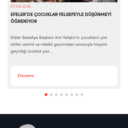
07.08.2026
EFELER’DE ÇOCUKLAR FELSEFEYLE DÜŞÜNMEYİ
ÖĞRENİYOR
e
Efeler Belediye Başkanı Anıl Yetişkin’in çocukların yaz
E
tatilini verimli ve nitelikli geçirmeleri amacıyla hayata
h
geçirdiği ücretsiz yaz...
‘
Devamı