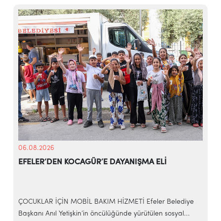
06.08.2026
EFELER’DEN KOCAGÜR’E DAYANIŞMA ELİ
ÇOCUKLAR İÇİN MOBİL BAKIM HİZMETİ Efeler Belediye
Başkanı Anıl Yetişkin’in öncülüğünde yürütülen sosyal...
E