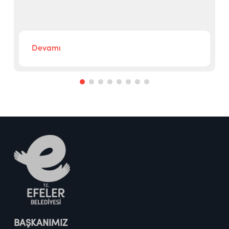
b
Devamı
BAŞKANIMIZ