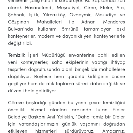
yenileme çalışmalarını sürdürüyor. Bu kapsamda son
olarak Hasanefendi, Meşrutiyet, Girne, Efeler, Ata,
Şahnalı, Işıklı, Yılmazköy, Ovaeymir, Mesudiye ve
Gözpınarı Mahalleleri ile Adnan Menderes
Bulvarı’nda kullanım ömrünü tamamlayan eski
konteynerler, modern ve dayanıklı yeni konteynerlerle
değiştirildi.
Temizlik İşleri Müdürlüğü envanterine dahil edilen
yeni konteynerler, saha ekiplerinin yaptığı ihtiyaç
tespitleri doğrultusunda planlı bir şekilde mahallelere
dağıtılıyor. Böylece hem görüntü kirliliğinin önüne
geçiliyor hem de atık toplama süreci daha sağlıklı ve
düzenli hale getiriliyor.
Göreve başladığı günden bu yana çevre temizliğini
öncelikli hizmet alanları arasında tutan Efeler
Belediye Başkanı Anıl Yetişkin, “Daha temiz bir Efeler
için vatandaşlarımızın günlük yaşamını doğrudan
etkileyen hizmetleri sürdürüyoruz. Amacımız,