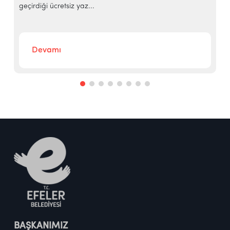
geçirdiği ücretsiz yaz...
‘
Devamı
BAŞKANIMIZ