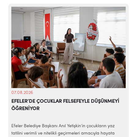
07.08.2026
EFELER’DE ÇOCUKLAR FELSEFEYLE DÜŞÜNMEYİ
ÖĞRENİYOR
e
Efeler Belediye Başkanı Anıl Yetişkin’in çocukların yaz
E
tatilini verimli ve nitelikli geçirmeleri amacıyla hayata
h