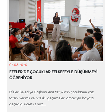
07.08.2026
EFELER’DE ÇOCUKLAR FELSEFEYLE DÜŞÜNMEYİ
ÖĞRENİYOR
e
Efeler Belediye Başkanı Anıl Yetişkin’in çocukların yaz
E
tatilini verimli ve nitelikli geçirmeleri amacıyla hayata
h
geçirdiği ücretsiz yaz...
‘