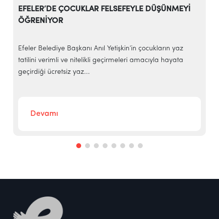
EFELER’DE ÇOCUKLAR FELSEFEYLE DÜŞÜNMEYİ
ÖĞRENİYOR
e
Efeler Belediye Başkanı Anıl Yetişkin’in çocukların yaz
E
tatilini verimli ve nitelikli geçirmeleri amacıyla hayata
h
geçirdiği ücretsiz yaz...
‘
Devamı