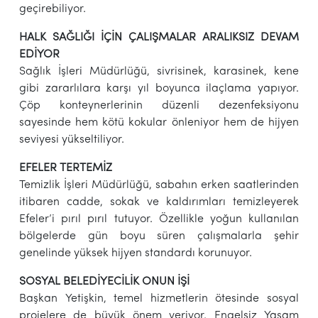
geçirebiliyor.
HALK SAĞLIĞI İÇİN ÇALIŞMALAR ARALIKSIZ DEVAM
EDİYOR
Sağlık İşleri Müdürlüğü, sivrisinek, karasinek, kene
gibi zararlılara karşı yıl boyunca ilaçlama yapıyor.
Çöp konteynerlerinin düzenli dezenfeksiyonu
sayesinde hem kötü kokular önleniyor hem de hijyen
seviyesi yükseltiliyor.
EFELER TERTEMİZ
Temizlik İşleri Müdürlüğü, sabahın erken saatlerinden
itibaren cadde, sokak ve kaldırımları temizleyerek
Efeler’i pırıl pırıl tutuyor. Özellikle yoğun kullanılan
bölgelerde gün boyu süren çalışmalarla şehir
genelinde yüksek hijyen standardı korunuyor.
SOSYAL BELEDİYECİLİK ONUN İŞİ
Başkan Yetişkin, temel hizmetlerin ötesinde sosyal
projelere de büyük önem veriyor. Engelsiz Yaşam