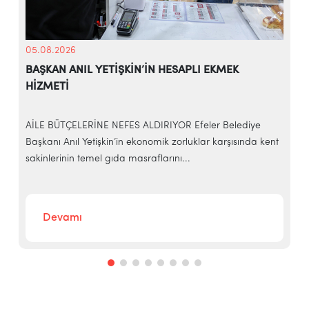
05.08.2026
BAŞKAN ANIL YETİŞKİN’İN HESAPLI EKMEK
HİZMETİ
AİLE BÜTÇELERİNE NEFES ALDIRIYOR Efeler Belediye
E
Başkanı Anıl Yetişkin’in ekonomik zorluklar karşısında kent
ç
sakinlerinin temel gıda masraflarını...
B
Devamı