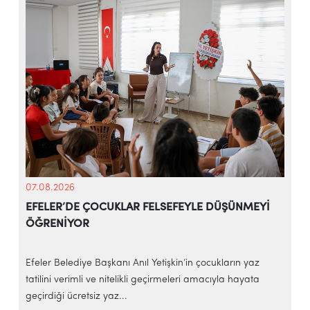
07.08.2026
EFELER’DE ÇOCUKLAR FELSEFEYLE DÜŞÜNMEYİ
ÖĞRENİYOR
e
Efeler Belediye Başkanı Anıl Yetişkin’in çocukların yaz
E
tatilini verimli ve nitelikli geçirmeleri amacıyla hayata
h
geçirdiği ücretsiz yaz...
‘