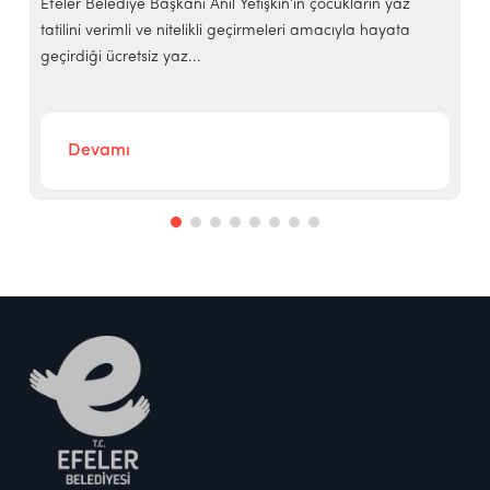
e
Efeler Belediye Başkanı Anıl Yetişkin’in çocukların yaz
E
tatilini verimli ve nitelikli geçirmeleri amacıyla hayata
h
geçirdiği ücretsiz yaz...
‘
Devamı