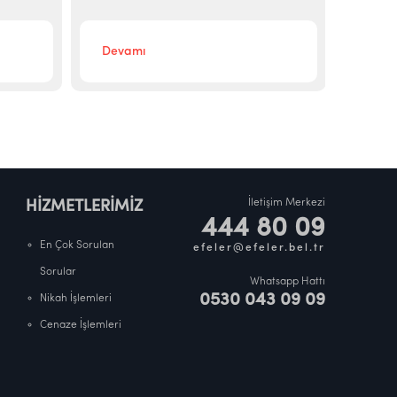
Devamı
Deva
İletişim Merkezi
HİZMETLERİMİZ
444 80 09
En Çok Sorulan
efeler@efeler.bel.tr
Sorular
Whatsapp Hattı
0530 043 09 09
Nikah İşlemleri
Cenaze İşlemleri