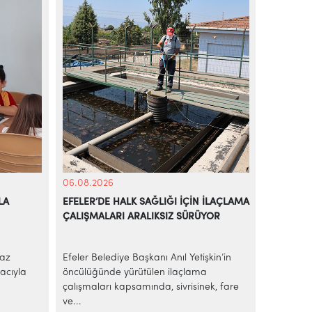
06.08.2026
05.08.20
LA
EFELER’DE HALK SAĞLIĞI İÇİN İLAÇLAMA
BAŞKAN A
ÇALIŞMALARI ARALIKSIZ SÜRÜYOR
EKMEK H
yaz
Efeler Belediye Başkanı Anıl Yetişkin’in
AİLE BÜ
acıyla
öncülüğünde yürütülen ilaçlama
Efeler Be
çalışmaları kapsamında, sivrisinek, fare
ekonomik 
ve...
sakinleri