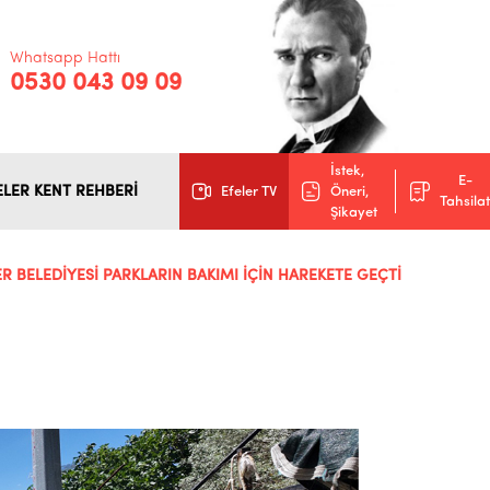
Whatsapp Hattı
0530 043 09 09
İstek,
E-
ELER KENT REHBERİ
Efeler TV
Öneri,
Tahsilat
Şikayet
ER BELEDİYESİ PARKLARIN BAKIMI İÇİN HAREKETE GEÇTİ