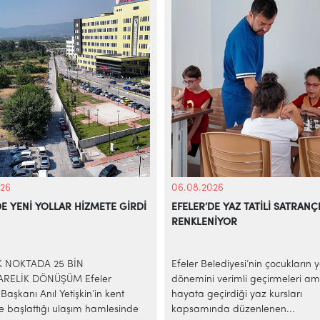
26
06.08.2026
DE YENİ YOLLAR HİZMETE GİRDİ
EFELER’DE YAZ TATİLİ SATRANÇ
RENKLENİYOR
İK NOKTADA 25 BİN
Efeler Belediyesi’nin çocukların 
RELİK DÖNÜŞÜM Efeler
dönemini verimli geçirmeleri am
Başkanı Anıl Yetişkin’in kent
hayata geçirdiği yaz kursları
e başlattığı ulaşım hamlesinde
kapsamında düzenlenen...