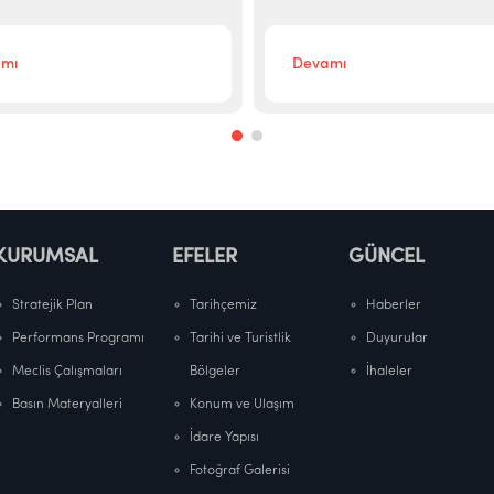
mı
Devamı
KURUMSAL
EFELER
GÜNCEL
Stratejik Plan
Tarihçemiz
Haberler
Performans Programı
Tarihi ve Turistlik
Duyurular
Meclis Çalışmaları
Bölgeler
İhaleler
Basın Materyalleri
Konum ve Ulaşım
İdare Yapısı
Fotoğraf Galerisi