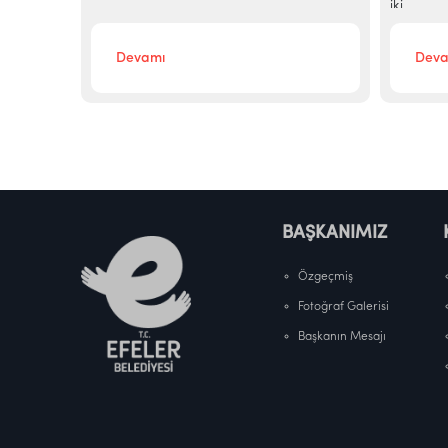
iki...
Devamı
Deva
BAŞKANIMIZ
Özgeçmiş
Fotoğraf Galerisi
Başkanın Mesajı