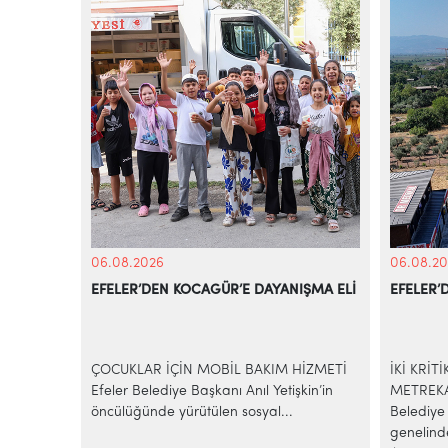
06.08.2026
06.08.20
EFELER’DEN KOCAGÜR’E DAYANIŞMA ELİ
EFELER’
KİYE’NİN
azilerinde
ÇOCUKLAR İÇİN MOBİL BAKIM HİZMETİ
İKİ KRİT
e-ticaret
Efeler Belediye Başkanı Anıl Yetişkin’in
METREKA
..
öncülüğünde yürütülen sosyal...
Belediye 
genelind