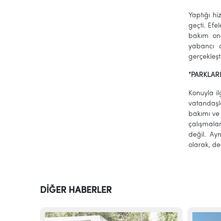
Yaptığı hi
geçti. Efe
bakım ona
yabancı o
gerçekleş
“PARKLAR
Konuyla i
vatandaşl
bakımı ve 
çalışmalar
değil. Ay
olarak, de
DİĞER HABERLER