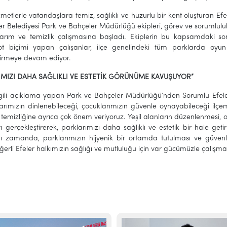
zmetlerle vatandaşlara temiz, sağlıklı ve huzurlu bir kent oluşturan Efe
ler Belediyesi Park ve Bahçeler Müdürlüğü ekipleri, görev ve sorumlu
rım ve temizlik çalışmasına başladı. Ekiplerin bu kapsamdaki so
t biçimi yapan çalışanlar, ilçe genelindeki tüm parklarda oyun 
tirmeye devam ediyor.
IMIZI DAHA SAĞLIKLI VE ESTETİK GÖRÜNÜME KAVUŞUYOR”
lgili açıklama yapan Park ve Bahçeler Müdürlüğü’nden Sorumlu Efeler 
arımızın dinlenebileceği, çocuklarımızın güvenle oynayabileceği ilçem
temizliğine ayrıca çok önem veriyoruz. Yeşil alanların düzenlenmesi, oy
ı gerçekleştirerek, parklarımızı daha sağlıklı ve estetik bir hale get
nı zamanda, parklarımızın hijyenik bir ortamda tutulması ve güvenl
ğerli Efeler halkımızın sağlığı ve mutluluğu için var gücümüzle çalış