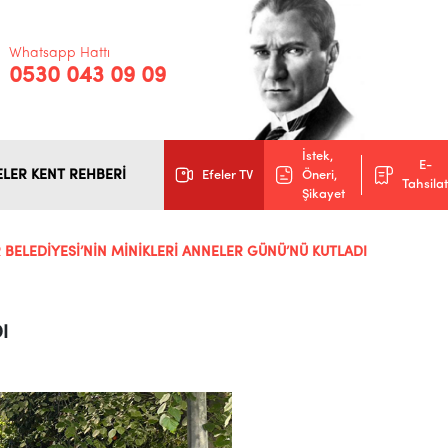
Whatsapp Hattı
0530 043 09 09
İstek,
E-
ELER KENT REHBERİ
Efeler TV
Öneri,
Tahsilat
Şikayet
 BELEDİYESİ’NİN MİNİKLERİ ANNELER GÜNÜ’NÜ KUTLADI
I