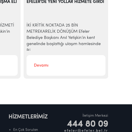
IŞMA ELİ
EFELER’DE YENİ YOLLAR HİZMETE GİRDİ
EFELER’D
RENKLEN
HİZMETİ
İKİ KRİTİK NOKTADA 25 BİN
Efeler Be
kin’in
METREKARELİK DÖNÜŞÜM Efeler
dönemini 
Belediye Başkanı Anıl Yetişkin’in kent
hayata ge
genelinde başlattığı ulaşım hamlesinde
kapsamın
iki...
Devamı
Deva
İletişim Merkezi
HİZMETLERİMİZ
444 80 09
En Çok Sorulan
efeler@efeler.bel.tr