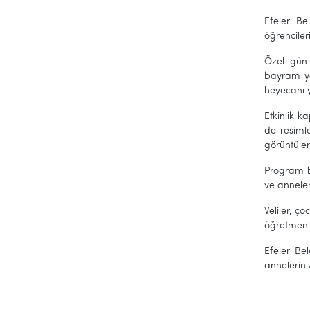
Efeler Be
öğrenciler
Özel gün 
bayram ye
heyecanı 
Etkinlik k
de resimle
görüntüle
Program bo
ve anneleri
Veliler, 
öğretmenle
Efeler Bel
annelerin 