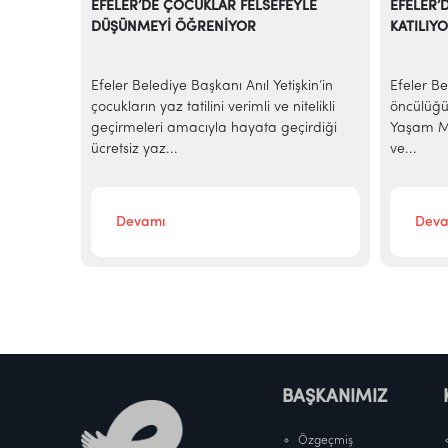
EFELER’DE ÇOCUKLAR FELSEFEYLE
EFELER’
DÜŞÜNMEYİ ÖĞRENİYOR
KATILIY
e
Efeler Belediye Başkanı Anıl Yetişkin’in
Efeler Be
alarına
çocukların yaz tatilini verimli ve nitelikli
öncülüğü
elediye
geçirmeleri amacıyla hayata geçirdiği
Yaşam Me
ücretsiz yaz...
ve...
Devamı
Deva
BAŞKANIMIZ
Özgeçmiş