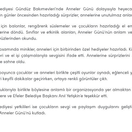
lediyesi Gündüz Bakımevleri’nde Anneler Günü dolayısıyla heyecan v
in günler öncesinden hazırladığı sürprizler, annelerine unutulmaz anlar
için balonlar, rengârenk süslemeler ve çocukların hazırladığı el 
rine döndü. Sınıflar ve etkinlik alanları, Anneler Günü’nün anlam v
yüzlerinden okundu.
apsamında minikler, anneleri için birbirinden özel hediyeler hazırladı.
ri ve el işi çalışmalarıyla sevgisini ifade etti. Annelerine sürprizler
re sahne oldu.
yunca çocuklar ve anneleri birlikte çeşitli oyunlar oynadı, eğlenceli 
 keyifli dakikalar geçirirken, ortaya renkli görüntüler çıktı.
çocuklarıyla birlikte böylesine anlamlı bir organizasyonda yer almakt
re ve Efeler Belediye Başkanı Anıl Yetişkin’e teşekkür etti.
ediyesi yetkilileri ise çocukların sevgi ve paylaşım duygularını geliş
Anneler Günü’nü kutladı.