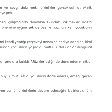
e sevgi dolu renkli etkinlikler gerçekleştirildi. Minik
 yaşattı.
emeği çalışmalarla donatılan Gündüz Bakımevleri adeta
e önemine uygun şekilde özenle hazırlanırken, çocukların
 Kimi kendi yaptığı çerçeveyi annesine hediye ederken, kimi
ini sunan çocukların yaşadığı mutluluk dolu anlar duygusal
yarışmalara katıldı. Müzikler eşliğinde dans eden minikler
an büyük mutluluk duyduklarını ifade ederek, emeği geçen
tiren bu tür etkinliklerin devam edeceğini belirterek, tüm