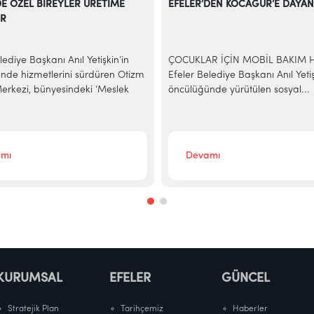
DE ÖZEL BİREYLER ÜRETİME
EFELER’DEN KOCAGÜR’E DAYAN
OR
lediye Başkanı Anıl Yetişkin’in
ÇOCUKLAR İÇİN MOBİL BAKIM 
nde hizmetlerini sürdüren Otizm
Efeler Belediye Başkanı Anıl Yetiş
rkezi, bünyesindeki ‘Meslek
öncülüğünde yürütülen sosyal...
mı
Devamı
KURUMSAL
EFELER
GÜNCEL
Stratejik Plan
Tarihçemiz
Haberler