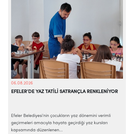
06.08.2026
EFELER’DE YAZ TATİLİ SATRANÇLA RENKLENİYOR
Efeler Belediyesi’nin çocukların yaz dönemini verimli
E
geçirmeleri amacıyla hayata geçirdiği yaz kursları
y
kapsamında düzenlenen...
f