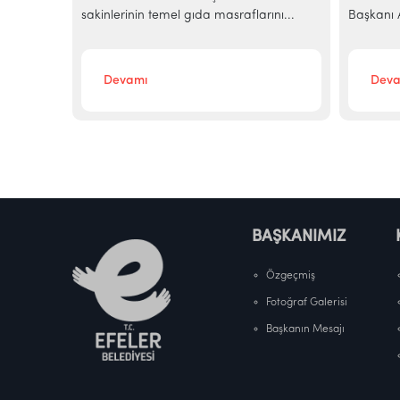
sakinlerinin temel gıda masraflarını...
Başkanı A
Devamı
Deva
BAŞKANIMIZ
Özgeçmiş
Fotoğraf Galerisi
Başkanın Mesajı