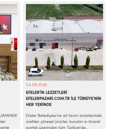
04.08.2026
03.08.20
EFELER’İN LEZZETLERİ
EFELER’
EFELERPAZARİ.COM.TR İLE TÜRKİYE’NİN
PİLATES
HER YERİNDE
 MUAMMER
Efeler Belediyesi’ne ait tarım arazilerinde
Efeler Be
ler
üretilen yöresel ürünler, kurulan e-ticaret
sakinleri
 kente
portalı üzerinden tüm Türkiye'de...
spor etki