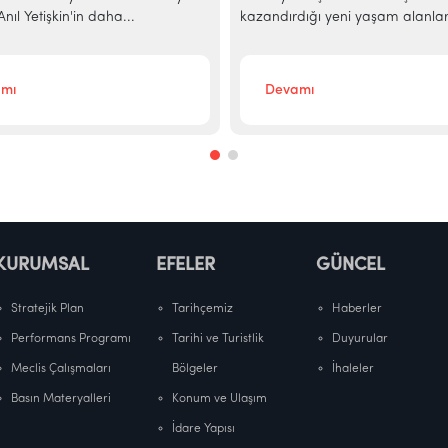
nıl Yetişkin'in daha...
kazandırdığı yeni yaşam alanlar
mı
Devamı
KURUMSAL
EFELER
GÜNCEL
Stratejik Plan
Tarihçemiz
Haberler
Performans Programı
Tarihi ve Turistlik
Duyurular
Meclis Çalışmaları
Bölgeler
İhaleler
Basın Materyalleri
Konum ve Ulaşım
İdare Yapısı