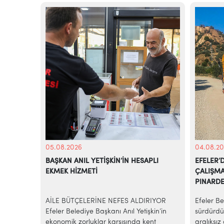
05.08.2026
04.08.20
AR SİNAN
BAŞKAN ANIL YETİŞKİN’İN HESAPLI
EFELER’
EKMEK HİZMETİ
ÇALIŞMA
PINARDE
işkin daha
AİLE BÜTÇELERİNE NEFES ALDIRIYOR
Efeler Be
bilir bir
Efeler Belediye Başkanı Anıl Yetişkin’in
sürdürdü
rdürüyor.
ekonomik zorluklar karşısında kent
aralıksız