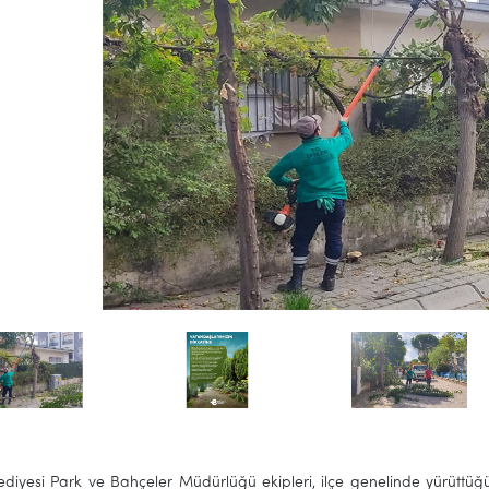
lediyesi Park ve Bahçeler Müdürlüğü ekipleri, ilçe genelinde yürüt