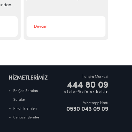
ından...
bir yenisi
Devamı
Deva
İletişim Merkezi
HİZMETLERİMİZ
444 80 09
En Çok Sorulan
efeler@efeler.bel.tr
Sorular
Whatsapp Hattı
0530 043 09 09
Nikah İşlemleri
Cenaze İşlemleri