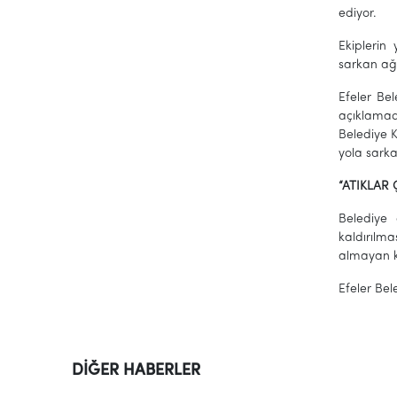
ediyor.
Ekiplerin
sarkan ağa
Efeler Be
açıklamad
Belediye 
yola sarka
“ATIKLAR
Belediye 
kaldırılma
almayan ki
Efeler Bel
DİĞER HABERLER