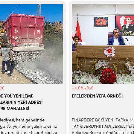
26
04.08.2026
DE YOL YENİLEME
EFELER’DEN VEFA ÖRNEĞİ
LARININ YENİ ADRESİ
RE MAHALLESİ
lediyesi, kent genelinde
PINARDERE’DEKİ YENİ PARKA
ğü yol yenileme çalışmalarına
TANRIVERDİ’NİN ADI VERİLDİ Efe
 devam ediyor. Efeler Belediye
Belediye Başkanı Anıl Yetişkin’in