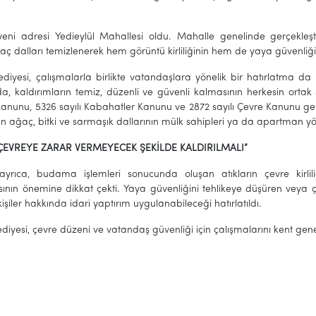
 yeni adresi Yedieylül Mahallesi oldu. Mahalle genelinde gerçekleşt
ç dalları temizlenerek hem görüntü kirliliğinin hem de yaya güvenliğin
lediyesi, çalışmalarla birlikte vatandaşlara yönelik bir hatırlatma 
a, kaldırımların temiz, düzenli ve güvenli kalmasının herkesin orta
Kanunu, 5326 sayılı Kabahatler Kanunu ve 2872 sayılı Çevre Kanunu 
n ağaç, bitki ve sarmaşık dallarının mülk sahipleri ya da apartman yön
 ÇEVREYE ZARAR VERMEYECEK ŞEKİLDE KALDIRILMALI”
ayrıca, budama işlemleri sonucunda oluşan atıkların çevre kirl
sının önemine dikkat çekti. Yaya güvenliğini tehlikeye düşüren veya ç
şiler hakkında idari yaptırım uygulanabileceği hatırlatıldı.
ediyesi, çevre düzeni ve vatandaş güvenliği için çalışmalarını kent ge