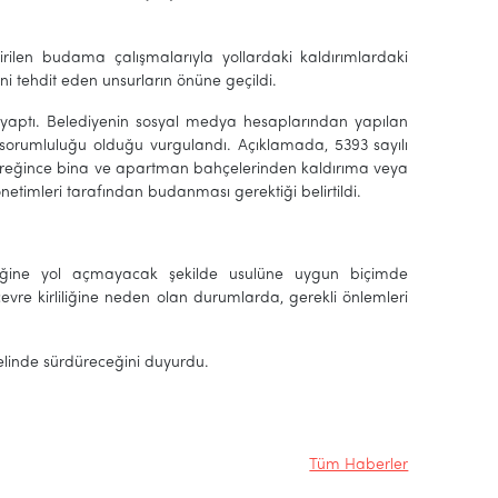
irilen budama çalışmalarıyla yollardaki kaldırımlardaki
i tehdit eden unsurların önüne geçildi.
da yaptı. Belediyenin sosyal medya hesaplarından yapılan
k sorumluluğu olduğu vurgulandı. Açıklamada, 5393 sayılı
gereğince bina ve apartman bahçelerinden kaldırıma veya
etimleri tarafından budanması gerektiği belirtildi.
iliğine yol açmayacak şekilde usulüne uygun biçimde
evre kirliliğine neden olan durumlarda, gerekli önlemleri
nelinde sürdüreceğini duyurdu.
Tüm Haberler