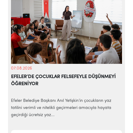
07.08.2026
EFELER’DE ÇOCUKLAR FELSEFEYLE DÜŞÜNMEYİ
ÖĞRENİYOR
e
Efeler Belediye Başkanı Anıl Yetişkin’in çocukların yaz
E
tatilini verimli ve nitelikli geçirmeleri amacıyla hayata
h
geçirdiği ücretsiz yaz...
‘