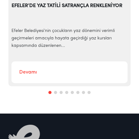
EFELER’DE YAZ TATİLİ SATRANÇLA RENKLENİYOR
Efeler Belediyesi’nin çocukların yaz dönemini verimli
E
geçirmeleri amacıyla hayata geçirdiği yaz kursları
y
kapsamında düzenlenen...
f
Devamı